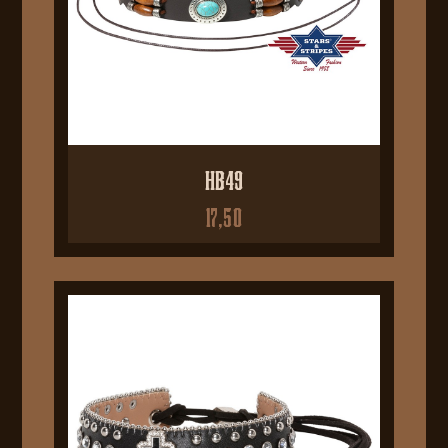
HB49
17,50