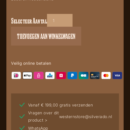
Selecteer Aantal
Hoedenband
HB-
TOEVOEGEN AAN WINKELWAGEN
32
aantal
Veilig online betalen
Vanaf € 199,00 gratis verzenden
Vragen over dit
westernstore@silverado.nl
product >
WhatsApp