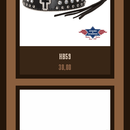
HB59
30,00