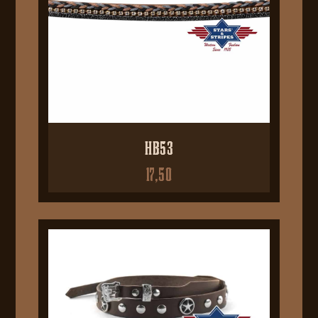
HB53
17,50