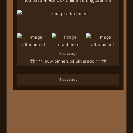
jou past! 🌵🐎
🌐 Ook online verkrijgbaar via
2 days ago
🤠 **Nieuw binnen bij Silverado!** 🤠
4 days ago