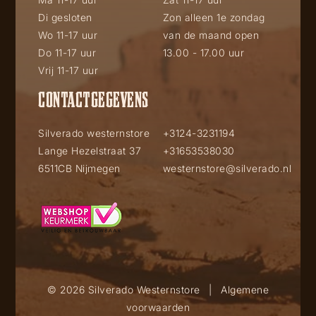
Di gesloten
Zon alleen 1e zondag
Wo 11-17 uur
van de maand open
Do 11-17 uur
13.00 - 17.00 uur
Vrij 11-17 uur
CONTACTGEGEVENS
Silverado westernstore
+3124-3231194
Lange Hezelstraat 37
+31653538030
6511CB Nijmegen
westernstore@silverado.nl
© 2026 Silverado Westernstore
|
Algemene
voorwaarden