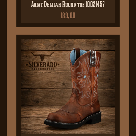
Ariat Delilah Round toe 10021457
189,00