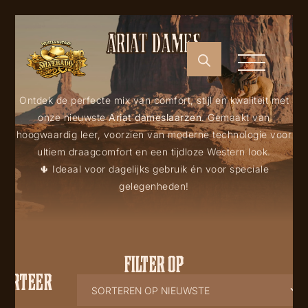
ARIAT DAMES
Ontdek de perfecte mix van comfort, stijl en kwaliteit met
onze nieuwste
Ariat dameslaarzen
. Gemaakt van
hoogwaardig leer, voorzien van moderne technologie voor
ultiem draagcomfort en een tijdloze Western look.
🌵 Ideaal voor dagelijks gebruik én voor speciale
gelegenheden!
FILTER OP
SORTEER
OP