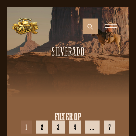
SILVERADO
FILTER OP
1
2
3
4
…
7