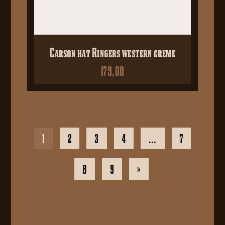
Carson hat Ringers western creme
179,00
1
2
3
4
…
7
8
9
»