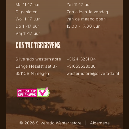
Ma 11-17 uur
Zat 11-17 uur
Di gesloten
Zon alleen 1e zondag
Wo 11-17 uur
van de maand open
Do 11-17 uur
13.00 - 17.00 uur
Vrij 11-17 uur
CONTACTGEGEVENS
Silverado westernstore
+3124-3231194
Lange Hezelstraat 37
+31653538030
6511CB Nijmegen
westernstore@silverado.nl
© 2026 Silverado Westernstore
|
Algemene