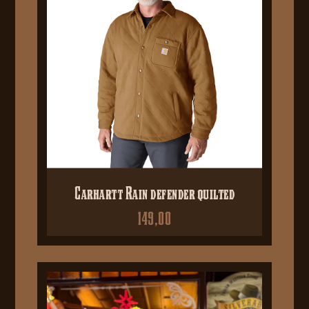
Carhartt Rain defender quilted
149,00