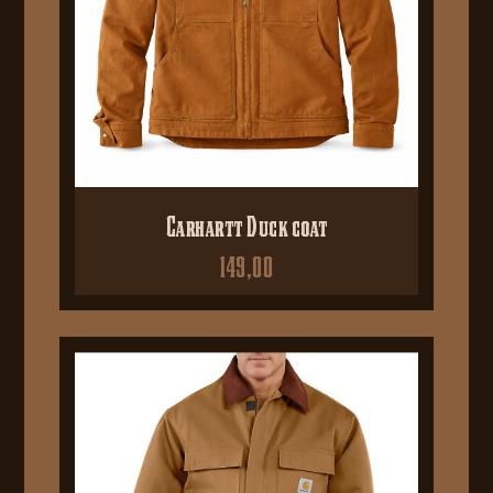
Carhartt Duck coat
149,00