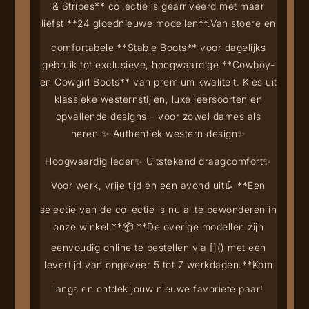
& Stripes** collectie is gearriveerd met maar
liefst **24 gloednieuwe modellen**.
Van stoere en
comfortabele **Stable Boots** voor dagelijks
gebruik tot exclusieve, hoogwaardige **Cowboy-
en Cowgirl Boots** van premium kwaliteit. Kies uit
klassieke westernstijlen, luxe leersoorten en
opvallende designs – voor zowel dames als
heren.
✨ Authentiek western design
✨
Hoogwaardig leder
✨ Uitstekend draagcomfort
✨
Voor werk, vrije tijd én een avond uit
👢 **Een
selectie van de collectie is nu al te bewonderen in
onze winkel.**
📦 **De overige modellen zijn
eenvoudig online te bestellen via [
](
) met een
levertijd van ongeveer 5 tot 7 werkdagen.**
Kom
langs en ontdek jouw nieuwe favoriete paar!