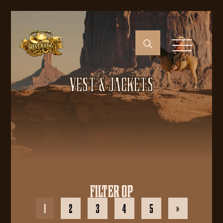
VEST & JACKETS
FILTER OP
1
2
3
4
5
»