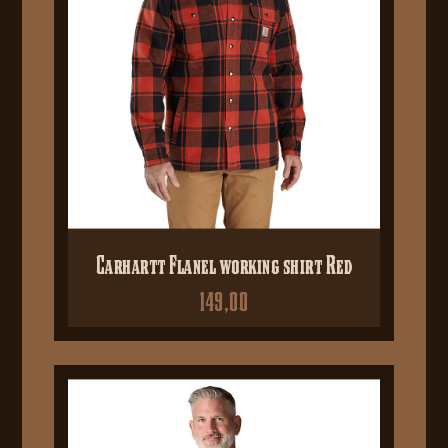
Carhartt Flanel working shirt Red
149,00