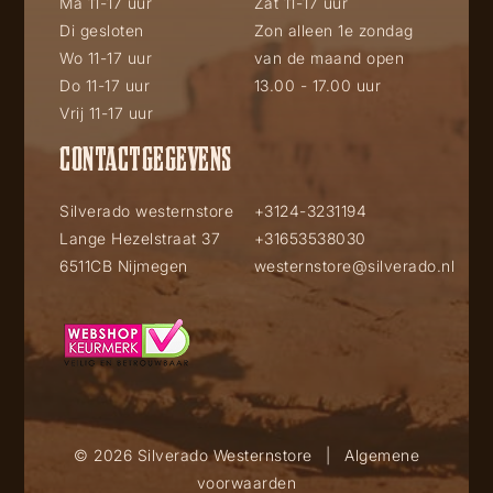
Ma 11-17 uur
Zat 11-17 uur
Di gesloten
Zon alleen 1e zondag
Wo 11-17 uur
van de maand open
Do 11-17 uur
13.00 - 17.00 uur
Vrij 11-17 uur
CONTACTGEGEVENS
Silverado westernstore
+3124-3231194
Lange Hezelstraat 37
+31653538030
6511CB Nijmegen
westernstore@silverado.nl
© 2026 Silverado Westernstore
|
Algemene
voorwaarden