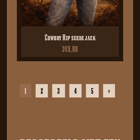
Cowboy Rip suede jack
249,00
1
2
3
4
5
»