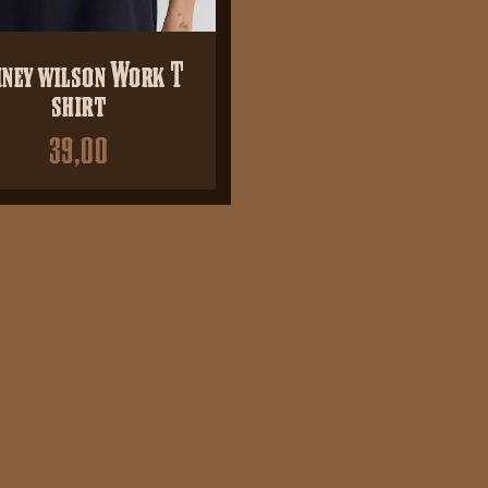
iney wilson Work T
shirt
39,00