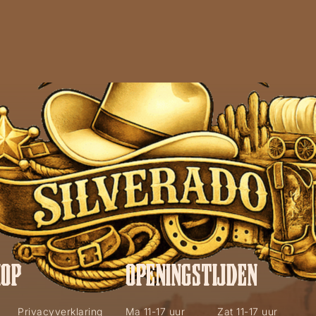
ERADO WESTERN
HOP
OPENINGSTIJDEN
Privacyverklaring
Ma 11-17 uur
Zat 11-17 uur