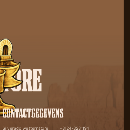
STORE
CONTACTGEGEVENS
Silverado westernstore
+3124-3231194