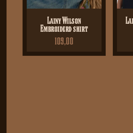
Lainy Wilson
La
Embroiderd shirt
109,00