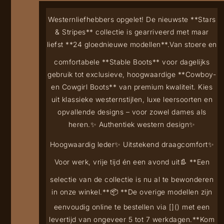
Westernliefhebbers opgelet! De nieuwste **Stars
& Stripes** collectie is gearriveerd met maar
liefst **24 gloednieuwe modellen**.
Van stoere en
comfortabele **Stable Boots** voor dagelijks
gebruik tot exclusieve, hoogwaardige **Cowboy-
en Cowgirl Boots** van premium kwaliteit. Kies
uit klassieke westernstijlen, luxe leersoorten en
opvallende designs – voor zowel dames als
heren.
✨ Authentiek western design
✨
Hoogwaardig leder
✨ Uitstekend draagcomfort
✨
Voor werk, vrije tijd én een avond uit
👢 **Een
selectie van de collectie is nu al te bewonderen
in onze winkel.**
📦 **De overige modellen zijn
eenvoudig online te bestellen via [
](
) met een
levertijd van ongeveer 5 tot 7 werkdagen.**
Kom