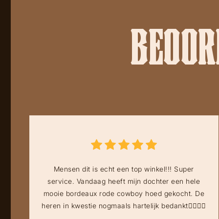
BEOORD
Mensen dit is echt een top winkel!!! Super
service. Vandaag heeft mijn dochter een hele
mooie bordeaux rode cowboy hoed gekocht. De
heren in kwestie nogmaals hartelijk bedankt👍🏻👍🏻