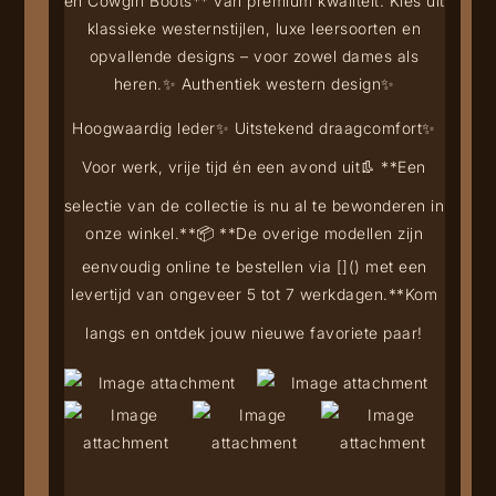
en Cowgirl Boots** van premium kwaliteit. Kies uit
klassieke westernstijlen, luxe leersoorten en
opvallende designs – voor zowel dames als
heren.
✨ Authentiek western design
✨
Hoogwaardig leder
✨ Uitstekend draagcomfort
✨
Voor werk, vrije tijd én een avond uit
👢 **Een
selectie van de collectie is nu al te bewonderen in
onze winkel.**
📦 **De overige modellen zijn
eenvoudig online te bestellen via [
](
) met een
levertijd van ongeveer 5 tot 7 werkdagen.**
Kom
langs en ontdek jouw nieuwe favoriete paar!