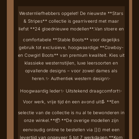
Westernliefhebbers opgelet! De nieuwste **Stars
& Stripes** collectie is gearriveerd met maar
liefst **24 gloednieuwe modellen**.
Van stoere en
comfortabele **Stable Boots** voor dagelijks
gebruik tot exclusieve, hoogwaardige **Cowboy-
en Cowgirl Boots** van premium kwaliteit. Kies uit
klassieke westernstijlen, luxe leersoorten en
opvallende designs – voor zowel dames als
heren.
✨ Authentiek western design
✨
Hoogwaardig leder
✨ Uitstekend draagcomfort
✨
Voor werk, vrije tijd én een avond uit
👢 **Een
selectie van de collectie is nu al te bewonderen in
onze winkel.**
📦 **De overige modellen zijn
eenvoudig online te bestellen via [
](
) met een
levertijd van ongeveer 5 tot 7 werkdagen.**
Kom