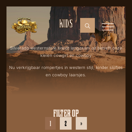
KIDS
Silverado westernstore breidt langzaam uit betreft onze
kleien cowgirl en cowboy
Nu verkrijgbaar rompertjes in western stijl, kinder slofjes
en cowboy laarsjes.
FILTER OP
1
2
»