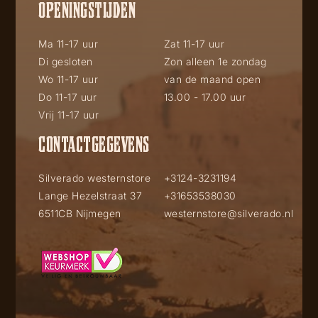
OPENINGSTIJDEN
Ma 11-17 uur
Zat 11-17 uur
Di gesloten
Zon alleen 1e zondag
Wo 11-17 uur
van de maand open
Do 11-17 uur
13.00 - 17.00 uur
Vrij 11-17 uur
CONTACTGEGEVENS
Silverado westernstore
+3124-3231194
Lange Hezelstraat 37
+31653538030
6511CB Nijmegen
westernstore@silverado.nl