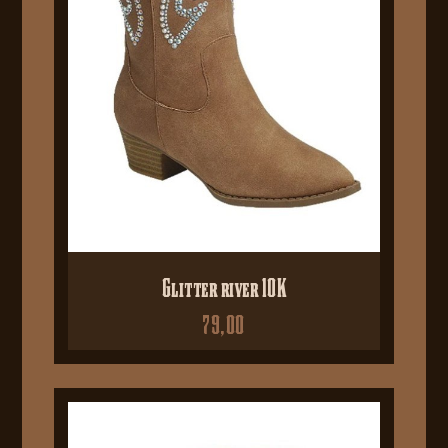
Glitter river 10K
79,00