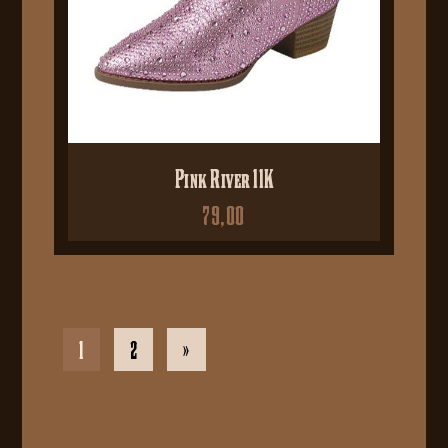
Pink River 11K
79,00
1
2
»