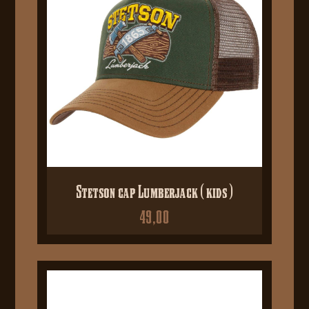
Stetson cap Lumberjack ( kids )
49,00