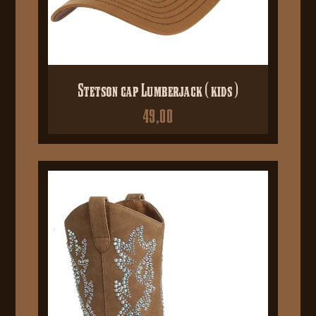
Stetson cap Lumberjack ( kids )
49,00