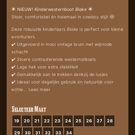
🌟 NIEUW! Kinderwesternboot
Blake
🌟
Stoer, comfortabel én helemaal in cowboy stijl! 🤠
Deze robuuste kinderlaars
Blake
is perfect voor kleine
avonturiers.
✔️ Uitgevoerd in mooi vintage bruin met wijnrode
schacht
✔️ Stoere contrasterende westernstiksels
✔️ Lage hak voor extra stabiliteit
✔️ Gemakkelijk aan te trekken dankzij de lusjes
✔️ Ideaal voor dagelijks gebruik én natuurlijk voor
echte...
Lees meer
Selecteer Maat
19
20
21
22
23
24
25
26
27
28
29
30
31
32
33
34