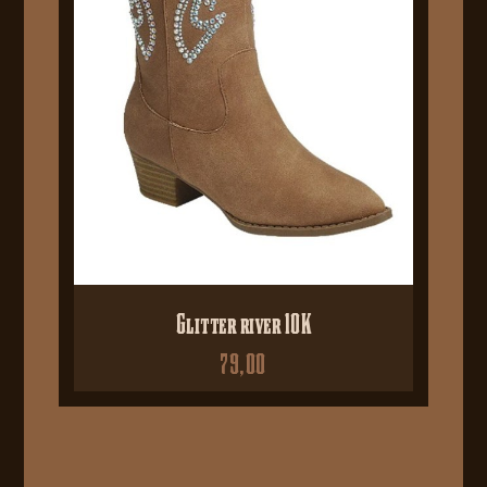
Glitter river 10K
79,00