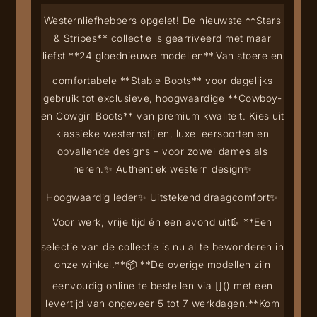
Westernliefhebbers opgelet! De nieuwste **Stars
& Stripes** collectie is gearriveerd met maar
liefst **24 gloednieuwe modellen**.
Van stoere en
comfortabele **Stable Boots** voor dagelijks
gebruik tot exclusieve, hoogwaardige **Cowboy-
en Cowgirl Boots** van premium kwaliteit. Kies uit
klassieke westernstijlen, luxe leersoorten en
opvallende designs – voor zowel dames als
heren.
✨ Authentiek western design
✨
Hoogwaardig leder
✨ Uitstekend draagcomfort
✨
Voor werk, vrije tijd én een avond uit
👢 **Een
selectie van de collectie is nu al te bewonderen in
onze winkel.**
📦 **De overige modellen zijn
eenvoudig online te bestellen via [
](
) met een
levertijd van ongeveer 5 tot 7 werkdagen.**
Kom