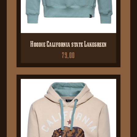
Hoodie California state Lakegreen
79,00