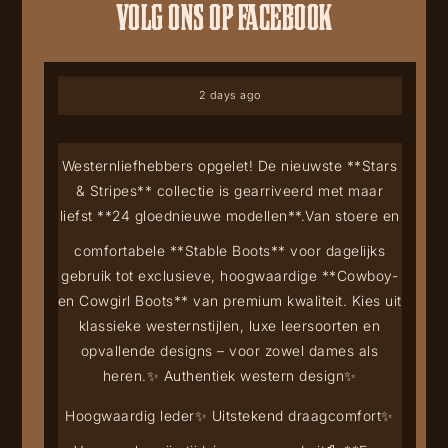
VOLG ONS OP FACEBOOK
2 days ago
Westernliefhebbers opgelet! De nieuwste **Stars
& Stripes** collectie is gearriveerd met maar
liefst **24 gloednieuwe modellen**.
Van stoere en
comfortabele **Stable Boots** voor dagelijks
gebruik tot exclusieve, hoogwaardige **Cowboy-
en Cowgirl Boots** van premium kwaliteit. Kies uit
klassieke westernstijlen, luxe leersoorten en
opvallende designs – voor zowel dames als
heren.
✨ Authentiek western design
✨
Hoogwaardig leder
✨ Uitstekend draagcomfort
✨