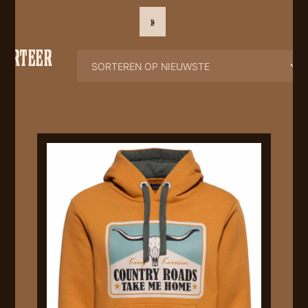
»
SORTEER
OP