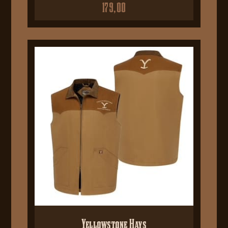
179,00
Yellowstone Hays