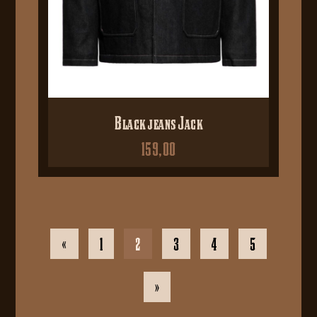
Black jeans Jack
159,00
«
1
2
3
4
5
»