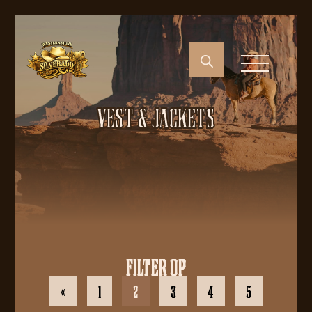
VEST & JACKETS
FILTER OP
«
1
2
3
4
5