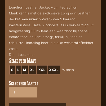
Longhorn Leather Jacket – Limited Edition
Maak kennis met de exclusieve Longhorn Leather
Jacket, een uniek ontwerp van Silverado
Westernstore. Deze bijzondere jas is vervaardigd uit
hoogwaardig 100% lamsleer, waardoor hij soepel,
comfortabel en licht draagt, terwijl hij toch de
robuuste uitstraling heeft die elke westernliefhebber
zoekt.
De...
Lees meer
Selecteer Maat
S
L
M
XL
XXL
XXXL
Wissen
Selecteer Aantal
Longhorn
leather
blazer
aantal