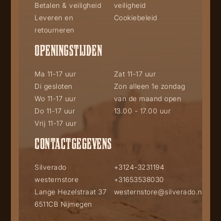
Betalen & veiligheid
veiligheid
Leveren en
Cookiebeleid
retourneren
OPENINGSTIJDEN
Ma 11-17 uur
Zat 11-17 uur
Di gesloten
Zon alleen 1e zondag
Wo 11-17 uur
van de maand open
Do 11-17 uur
13.00 - 17.00 uur
Vrij 11-17 uur
CONTACTGEGEVENS
Silverado
+3124-3231194
westernstore
+31653538030
Lange Hezelstraat 37
westernstore@silverado.nl
6511CB Nijmegen