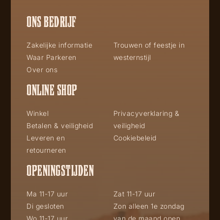
ONS BEDRIJF
Zakelijke informatie
Trouwen of feestje in
Waar Parkeren
westernstijl
Over ons
ONLINE SHOP
Winkel
Privacyverklaring &
Betalen & veiligheid
veiligheid
Leveren en
Cookiebeleid
retourneren
OPENINGSTIJDEN
Ma 11-17 uur
Zat 11-17 uur
Di gesloten
Zon alleen 1e zondag
Wo 11-17 uur
van de maand open