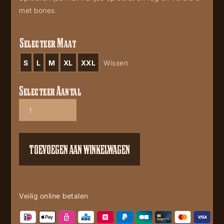
met bones.
Selecteer Maat
S
L
M
XL
XXL
Wissen
Selecteer Aantal
Codi
aantal
TOEVOEGEN AAN WINKELWAGEN
Veilig online betalen