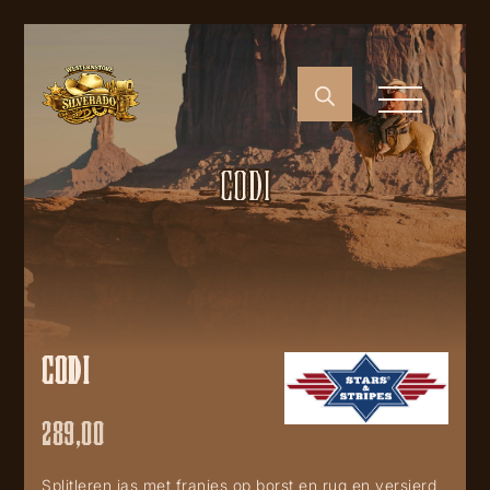
CODI
CODI
289,00
Splitleren jas met franjes op borst en rug en versierd