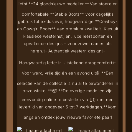
liefst **24 gloednieuwe modellen**.
Van stoere en
comfortabele **Stable Boots** voor dagelijks
gebruik tot exclusieve, hoogwaardige **Cowboy-
en Cowgirl Boots** van premium kwaliteit. Kies uit
klassieke westernstijlen, luxe leersoorten en
opvallende designs – voor zowel dames als
heren.
✨ Authentiek western design
✨
Hoogwaardig leder
✨ Uitstekend draagcomfort
✨
Voor werk, vrije tijd én een avond uit
👢 **Een
selectie van de collectie is nu al te bewonderen in
onze winkel.**
📦 **De overige modellen zijn
eenvoudig online te bestellen via [
](
) met een
levertijd van ongeveer 5 tot 7 werkdagen.**
Kom
langs en ontdek jouw nieuwe favoriete paar!