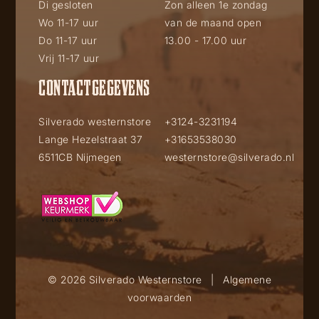
Di gesloten
Zon alleen 1e zondag
Wo 11-17 uur
van de maand open
Do 11-17 uur
13.00 - 17.00 uur
Vrij 11-17 uur
CONTACTGEGEVENS
Silverado westernstore
+3124-3231194
Lange Hezelstraat 37
+31653538030
6511CB Nijmegen
westernstore@silverado.nl
© 2026 Silverado Westernstore
|
Algemene
voorwaarden