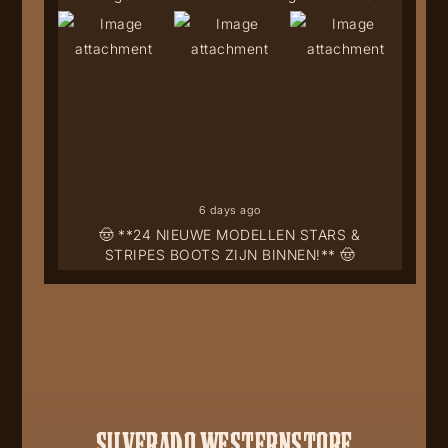
6 days ago
🤠 **24 NIEUWE MODELLEN STARS &
STRIPES BOOTS ZIJN BINNEN!** 🤠
SILVERADO WESTERNSTORE