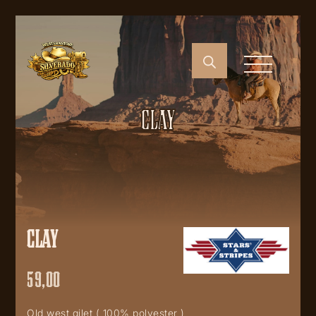
CLAY
CLAY
59,00
Old west gilet ( 100% polyester )