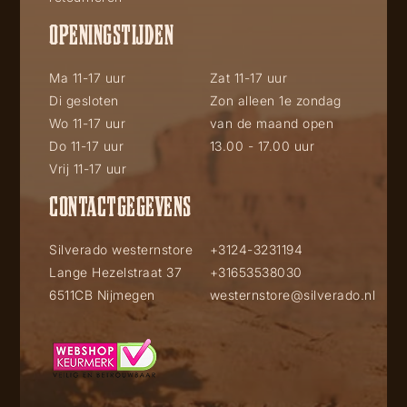
OPENINGSTIJDEN
Ma 11-17 uur
Zat 11-17 uur
Di gesloten
Zon alleen 1e zondag
Wo 11-17 uur
van de maand open
Do 11-17 uur
13.00 - 17.00 uur
Vrij 11-17 uur
CONTACTGEGEVENS
Silverado westernstore
+3124-3231194
Lange Hezelstraat 37
+31653538030
6511CB Nijmegen
westernstore@silverado.nl