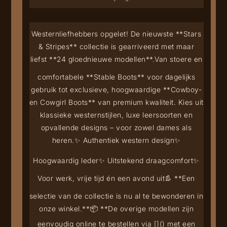
Westernliefhebbers opgelet! De nieuwste **Stars
& Stripes** collectie is gearriveerd met maar
liefst **24 gloednieuwe modellen**.
Van stoere en
comfortabele **Stable Boots** voor dagelijks
gebruik tot exclusieve, hoogwaardige **Cowboy-
en Cowgirl Boots** van premium kwaliteit. Kies uit
klassieke westernstijlen, luxe leersoorten en
opvallende designs – voor zowel dames als
heren.
✨ Authentiek western design
✨
Hoogwaardig leder
✨ Uitstekend draagcomfort
✨
Voor werk, vrije tijd én een avond uit
👢 **Een
selectie van de collectie is nu al te bewonderen in
onze winkel.**
📦 **De overige modellen zijn
eenvoudig online te bestellen via [
](
) met een