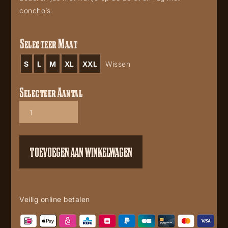
concho’s.
Selecteer Maat
S
L
M
XL
XXL
Wissen
Selecteer Aantal
Hombre
Brown
aantal
TOEVOEGEN AAN WINKELWAGEN
Veilig online betalen