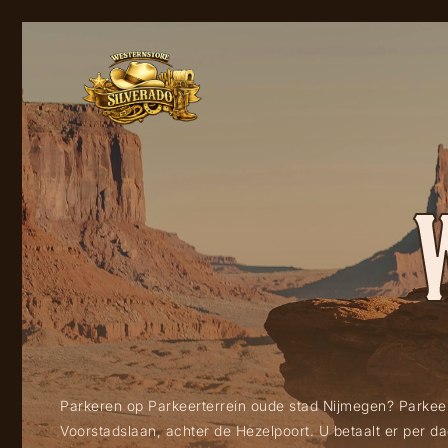
Parkeren op Parkeerterrein oude stad Nijmegen? Parkeer
Voorstadslaan, achter de Hezelpoort. U betaalt er per 