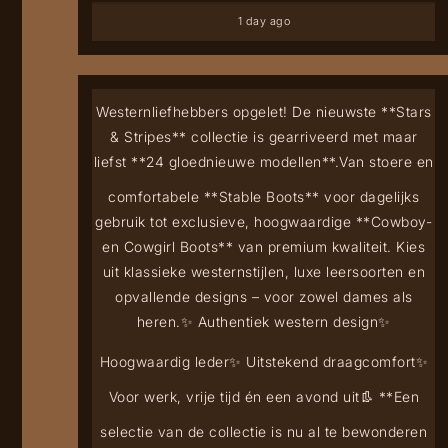
1 day ago
Westernliefhebbers opgelet! De nieuwste **Stars
& Stripes** collectie is gearriveerd met maar
liefst **24 gloednieuwe modellen**.
Van stoere en
comfortabele **Stable Boots** voor dagelijks
gebruik tot exclusieve, hoogwaardige **Cowboy-
en Cowgirl Boots** van premium kwaliteit. Kies
uit klassieke westernstijlen, luxe leersoorten en
opvallende designs – voor zowel dames als
heren.
✨ Authentiek western design
✨
Hoogwaardig leder
✨ Uitstekend draagcomfort
✨
Voor werk, vrije tijd én een avond uit
👢 **Een
selectie van de collectie is nu al te bewonderen