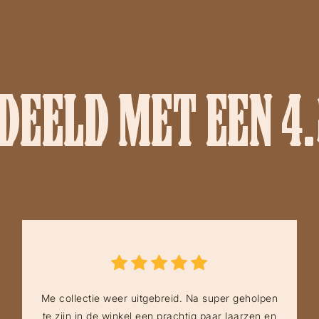
EELD MET EEN 4.
Me collectie weer uitgebreid. Na super geholpen
te zijn in de winkel een prachtig paar laarzen en