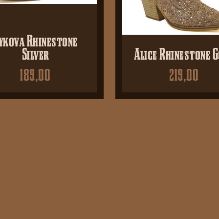
ykova Rhinestone
Silver
Alice Rhinestone G
189,00
219,00