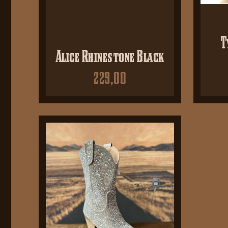
T
Alice Rhinestone Black
229,00