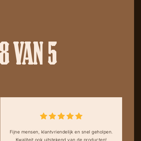
8 VAN 5
Fijne mensen, klantvriendelijk en snel geholpen.
Kwaliteit ook uitstekend van de producten!