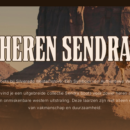
HEREN SENDR
oots bij Silverado Westernstore: Een Symbool van Authentieke Wes
 vind je een uitgebreide collectie Sendra boots voor zowel heren
onmiskenbare western uitstraling. Deze laarzen zijn niet allee
van vakmanschap en duurzaamheid.