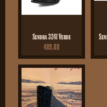
Sendra 3241 Verde
Sen
489,00