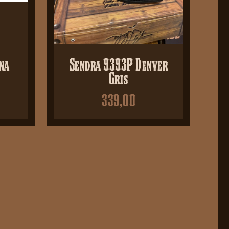
na
Sendra 9393P Denver
Gris
339,00