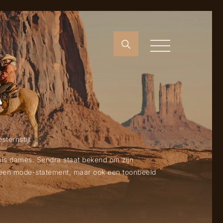
A
ternstijl
 als dames. Sendra staat bekend om zijn
n een mode-statement, maar ook een toonbeeld