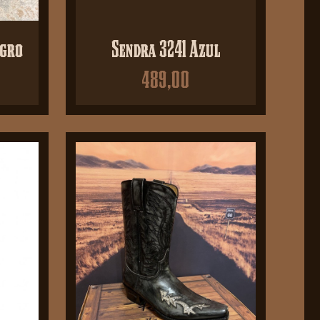
egro
Sendra 3241 Azul
489,00