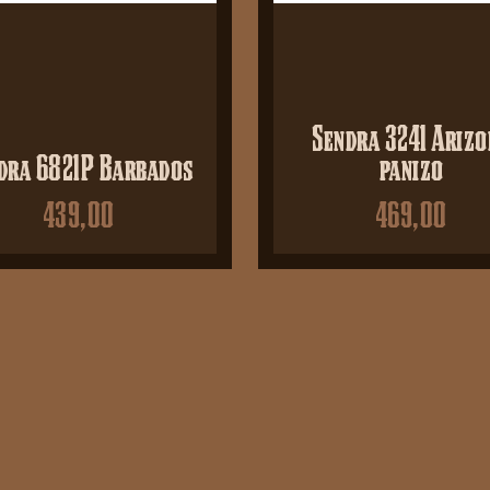
Sendra 3241 Arizo
dra 6821P Barbados
panizo
439,00
469,00