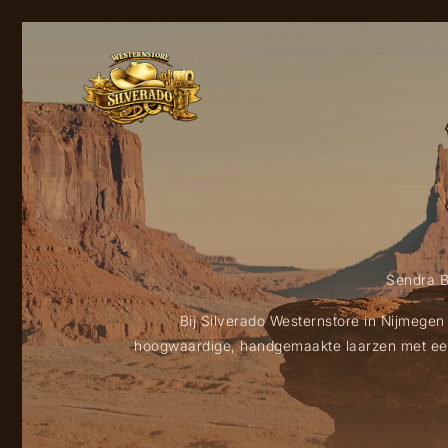
Sendra B
Bij Silverado Westernstore in Nijmegen
hoogwaardige, handgemaakte laarzen met een 