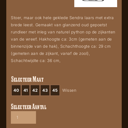
Stoer, maar ook hele geklede Sendra laars met extra
brede leest. Gemaakt van glanzend oud gepoetst
rundleer met inleg van naturel python op de zijkanten
van de wreef. Hakhoogte ca: 3cm (gemeten aan de
binnenzijde van de hak), Schachthoogte ca: 29 cm
(gemeten aan de zijkant, vanaf de zool),
Schachtwijdte ca: 36 cm,
Selecteer Maat
40
41
42
43
45
Wissen
Selecteer Aantal
Sendra
9393P
Denver
Gris