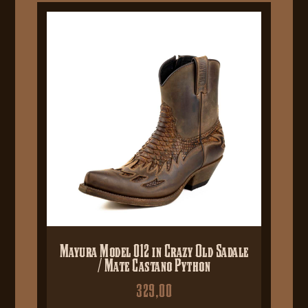
Mayura Model 012 in Crazy Old Sadale
/ Mate Castano Python
329,00