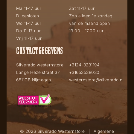
Ma 11-17 uur
Zat 11-17 uur
Di gesloten
Zon alleen 1e zondag
Wo 11-17 uur
van de maand open
Do 11-17 uur
13.00 - 17.00 uur
Vrij 11-17 uur
CONTACTGEGEVENS
Silverado westernstore
+3124-3231194
Lange Hezelstraat 37
+31653538030
6511CB Nijmegen
westernstore@silverado.nl
© 2026 Silverado Westernstore
|
Algemene