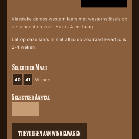
Klassieke dames western laars met westernstiksels op
de schacht en voet. Hak is 4 cm hoog.
Let op deze laars in niet altijd op voorraad levertijd is
2-4 weken
Selecteer Maat
40
41
Wissen
Selecteer Aantal
Mayura
wings
2666
black
aantal
TOEVOEGEN AAN WINKELWAGEN