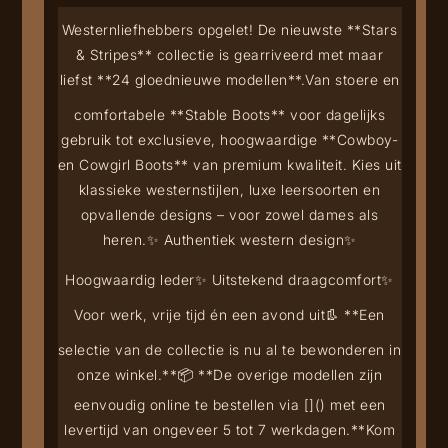
Westernliefhebbers opgelet! De nieuwste **Stars
& Stripes** collectie is gearriveerd met maar
liefst **24 gloednieuwe modellen**.
Van stoere en
comfortabele **Stable Boots** voor dagelijks
gebruik tot exclusieve, hoogwaardige **Cowboy-
en Cowgirl Boots** van premium kwaliteit. Kies uit
klassieke westernstijlen, luxe leersoorten en
opvallende designs – voor zowel dames als
heren.
✨ Authentiek western design
✨
Hoogwaardig leder
✨ Uitstekend draagcomfort
✨
Voor werk, vrije tijd én een avond uit
👢 **Een
selectie van de collectie is nu al te bewonderen in
onze winkel.**
📦 **De overige modellen zijn
eenvoudig online te bestellen via [
](
) met een
levertijd van ongeveer 5 tot 7 werkdagen.**
Kom