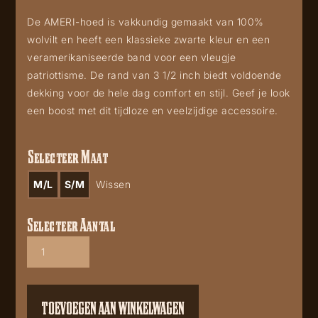
De AMERI-hoed is vakkundig gemaakt van 100%
wolvilt en heeft een klassieke zwarte kleur en een
veramerikaniseerde band voor een vleugje
patriottisme. De rand van 3 1/2 inch biedt voldoende
dekking voor de hele dag comfort en stijl. Geef je look
een boost met dit tijdloze en veelzijdige accessoire.
Selecteer Maat
M/L
S/M
Wissen
Selecteer Aantal
Ameri
2462
aantal
TOEVOEGEN AAN WINKELWAGEN