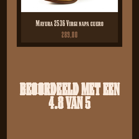
Mayura 2536 Virgi napa cuero
289,00
BEOORDEELD MET EEN
4.8 VAN 5