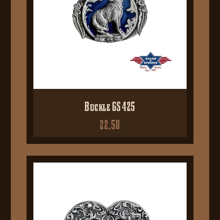
Buckle GS 425
22,50