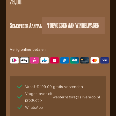
79,00
Selecteer Aantal
TOEVOEGEN AAN WINKELWAGEN
Rodeo
Tine
Southwestern
Buckle
Veilig online betalen
A1919DB
aantal
Vanaf € 199,00 gratis verzenden
Vragen over dit
westernstore@silverado.nl
product >
WhatsApp