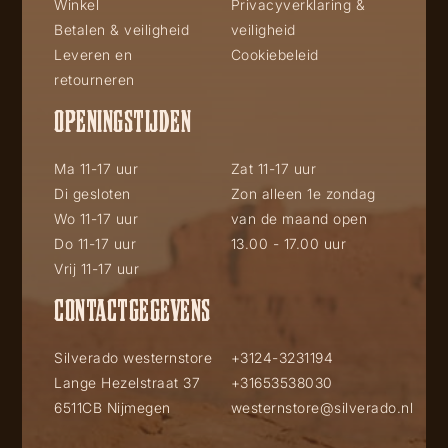
Winkel
Privacyverklaring &
Betalen & veiligheid
veiligheid
Leveren en
Cookiebeleid
retourneren
OPENINGSTIJDEN
Ma 11-17 uur
Zat 11-17 uur
Di gesloten
Zon alleen 1e zondag
Wo 11-17 uur
van de maand open
Do 11-17 uur
13.00 - 17.00 uur
Vrij 11-17 uur
CONTACTGEGEVENS
Silverado westernstore
+3124-3231194
Lange Hezelstraat 37
+31653538030
6511CB Nijmegen
westernstore@silverado.nl