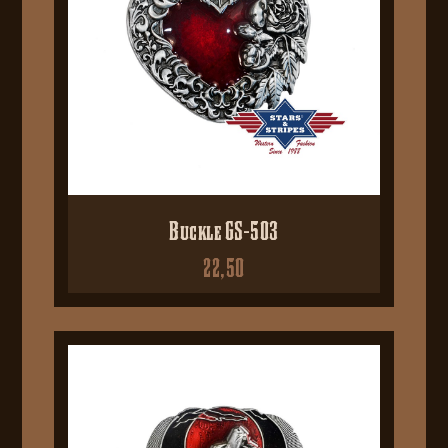
Buckle GS-503
22,50