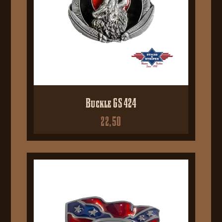
Buckle GS 424
22,50