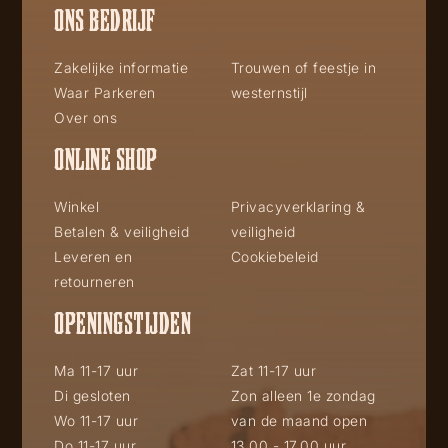
ONS BEDRIJF
Zakelijke informatie
Trouwen of feestje in
Waar Parkeren
westernstijl
Over ons
ONLINE SHOP
Winkel
Privacyverklaring &
Betalen & veiligheid
veiligheid
Leveren en
Cookiebeleid
retourneren
OPENINGSTIJDEN
Ma 11-17 uur
Zat 11-17 uur
Di gesloten
Zon alleen 1e zondag
Wo 11-17 uur
van de maand open
Do 11-17 uur
13.00 - 17.00 uur