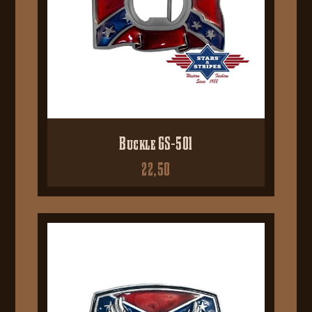
Buckle GS-501
22,50