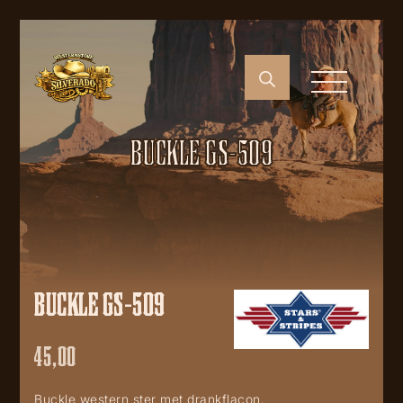
BUCKLE GS-509
BUCKLE GS-509
45,00
Buckle western ster met drankflacon.