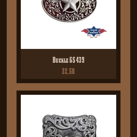
Buckle GS 439
22,50