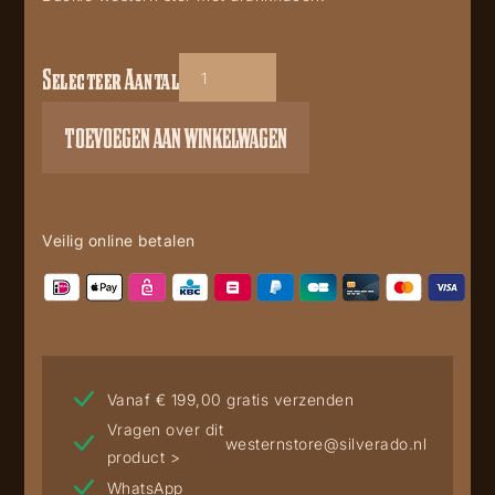
Selecteer Aantal
Buckle
GS-
TOEVOEGEN AAN WINKELWAGEN
509
aantal
Veilig online betalen
Vanaf € 199,00 gratis verzenden
Vragen over dit
westernstore@silverado.nl
product >
WhatsApp