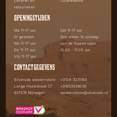
Leveren en
Cookiebeleid
retourneren
OPENINGSTIJDEN
Ma 11-17 uur
Zat 11-17 uur
Di gesloten
Zon alleen 1e zondag
Wo 11-17 uur
van de maand open
Do 11-17 uur
13.00 - 17.00 uur
Vrij 11-17 uur
CONTACTGEGEVENS
Silverado westernstore
+3124-3231194
Lange Hezelstraat 37
+31653538030
6511CB Nijmegen
westernstore@silverado.nl