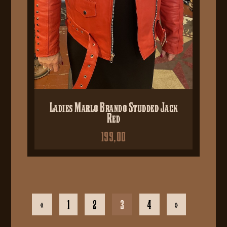
Ladies Marlo Brando Studded Jack
Red
199,00
«
1
2
3
4
»