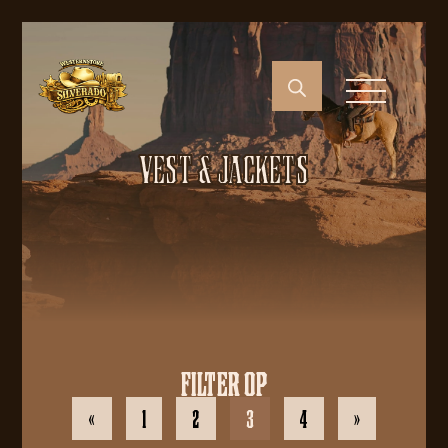
VEST & JACKETS
FILTER OP
«
1
2
3
4
»