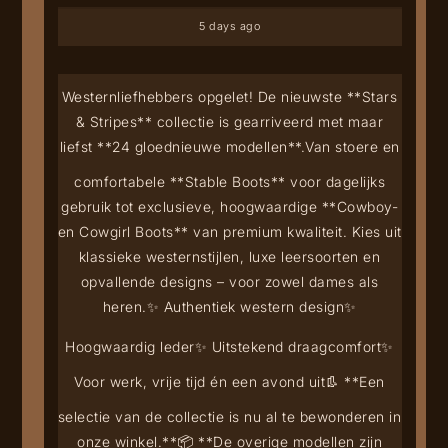
5 days ago
Westernliefhebbers opgelet! De nieuwste **Stars
& Stripes** collectie is gearriveerd met maar
liefst **24 gloednieuwe modellen**.
Van stoere en
comfortabele **Stable Boots** voor dagelijks
gebruik tot exclusieve, hoogwaardige **Cowboy-
en Cowgirl Boots** van premium kwaliteit. Kies uit
klassieke westernstijlen, luxe leersoorten en
opvallende designs – voor zowel dames als
heren.
✨ Authentiek western design
✨
Hoogwaardig leder
✨ Uitstekend draagcomfort
✨
Voor werk, vrije tijd én een avond uit
👢 **Een
selectie van de collectie is nu al te bewonderen in
onze winkel.**
📦 **De overige modellen zijn