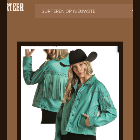
SORTEER
OP