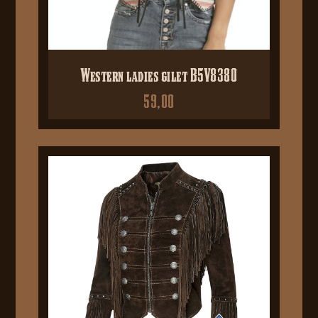
Western ladies gilet B5V8380
59,00