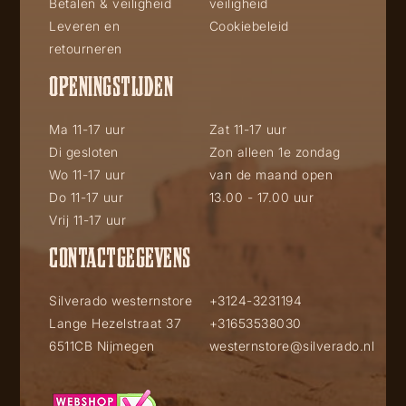
Betalen & veiligheid
veiligheid
Leveren en
Cookiebeleid
retourneren
OPENINGSTIJDEN
Ma 11-17 uur
Zat 11-17 uur
Di gesloten
Zon alleen 1e zondag
Wo 11-17 uur
van de maand open
Do 11-17 uur
13.00 - 17.00 uur
Vrij 11-17 uur
CONTACTGEGEVENS
Silverado westernstore
+3124-3231194
Lange Hezelstraat 37
+31653538030
6511CB Nijmegen
westernstore@silverado.nl