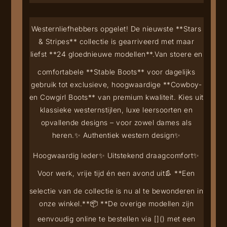
Westernliefhebbers opgelet! De nieuwste **Stars
& Stripes** collectie is gearriveerd met maar
liefst **24 gloednieuwe modellen**.
Van stoere en
comfortabele **Stable Boots** voor dagelijks
gebruik tot exclusieve, hoogwaardige **Cowboy-
en Cowgirl Boots** van premium kwaliteit. Kies uit
klassieke westernstijlen, luxe leersoorten en
opvallende designs – voor zowel dames als
heren.
✨ Authentiek western design
✨
Hoogwaardig leder
✨ Uitstekend draagcomfort
✨
Voor werk, vrije tijd én een avond uit
👢 **Een
selectie van de collectie is nu al te bewonderen in
onze winkel.**
📦 **De overige modellen zijn
eenvoudig online te bestellen via [
](
) met een