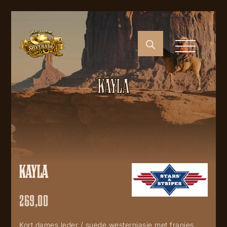
KAYLA
KAYLA
269,00
Kort dames leder / suede westernjasje met franjes