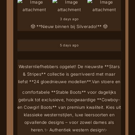
3 days ago
🤠 **Nieuw binnen bij Silverado!** 🤠
5 days ago
Westernliefhebbers opgelet! De nieuwste **Stars
& Stripes** collectie is gearriveerd met maar
liefst **24 gloednieuwe modellen**.
Van stoere en
comfortabele **Stable Boots** voor dagelijks
gebruik tot exclusieve, hoogwaardige **Cowboy-
en Cowgirl Boots** van premium kwaliteit. Kies uit
klassieke westernstijlen, luxe leersoorten en
opvallende designs – voor zowel dames als
heren.
✨ Authentiek western design
✨