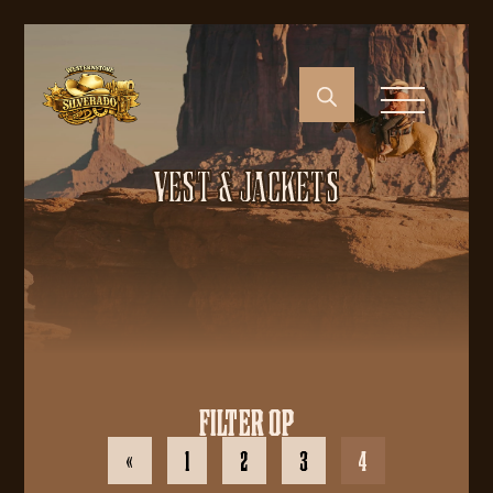
VEST & JACKETS
FILTER OP
«
1
2
3
4