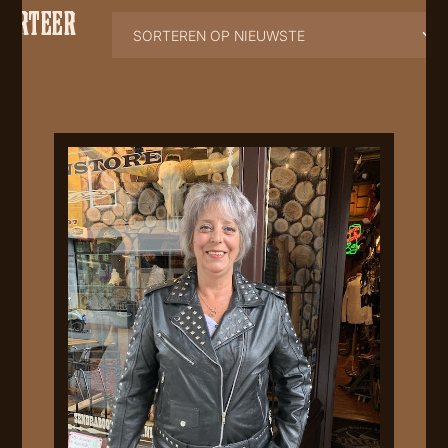
SORTEER
OP