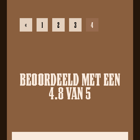
«
1
2
3
4
BEOORDEELD MET EEN
4.8 VAN 5