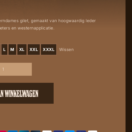
terndames gilet, gemaakt van hoogwaardig leder
eters en westernapplicatie.
L
M
XL
XXL
XXXL
Wissen
AN WINKELWAGEN