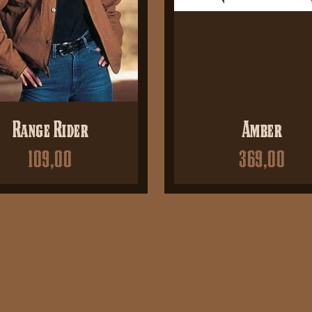
Range Rider
Amber
109,00
369,00