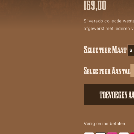
169,00
Silverado collectie wes
afgewerkt met lederen v
Selecteer Maat
S
Selecteer Aantal
Nelly
aantal
TOEVOEGEN A
Veilig online betalen