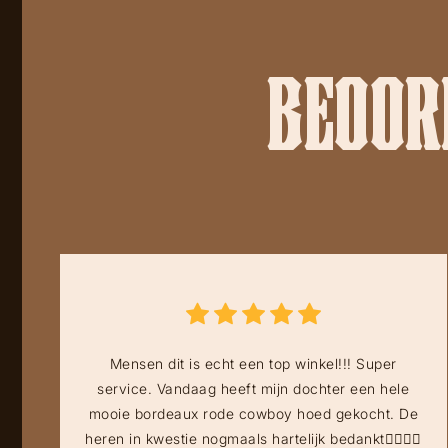
BEOORD
Mensen dit is echt een top winkel!!! Super
service. Vandaag heeft mijn dochter een hele
mooie bordeaux rode cowboy hoed gekocht. De
heren in kwestie nogmaals hartelijk bedankt👍🏻👍🏻