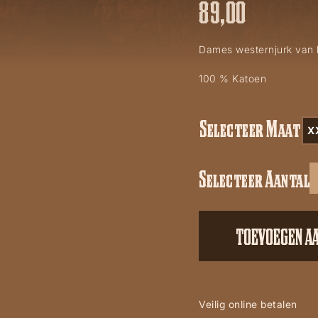
89,00
Dames westernjurk van 
100 % Katoen
Selecteer Maat
X
Selecteer Aantal
Ladies
Dress
aantal
TOEVOEGEN A
Veilig online betalen