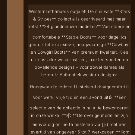
Westernliefhebbers opgelet! De nieuwste **Stars
& Stripes** collectie is gearriveerd met maar
liefst **24 gloednieuwe modellen**.
Van stoere en
comfortabele **Stable Boots** voor dagelijks
gebruik tot exclusieve, hoogwaardige **Cowboy-
en Cowgirl Boots** van premium kwaliteit. Kies
uit klassieke westernstijlen, luxe leersoorten en
opvallende designs – voor zowel dames als
heren.
✨ Authentiek western design
✨
Hoogwaardig leder
✨ Uitstekend draagcomfort
✨
Voor werk, vrije tijd én een avond uit
👢 **Een
selectie van de collectie is nu al te bewonderen
in onze winkel.**
📦 **De overige modellen zijn
eenvoudig online te bestellen via [
](
) met een
levertijd van ongeveer 5 tot 7 werkdagen.**
Kom