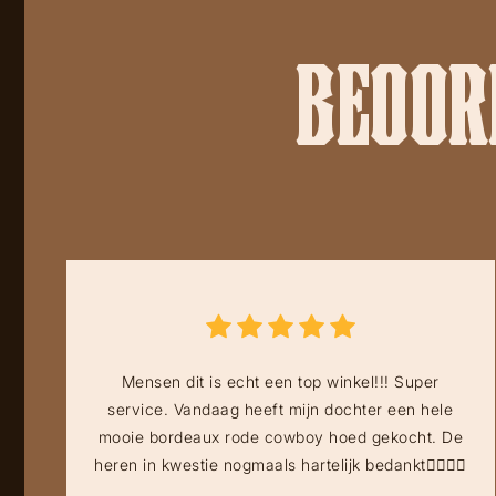
BEOORD
Mensen dit is echt een top winkel!!! Super
service. Vandaag heeft mijn dochter een hele
mooie bordeaux rode cowboy hoed gekocht. De
heren in kwestie nogmaals hartelijk bedankt👍🏻👍🏻