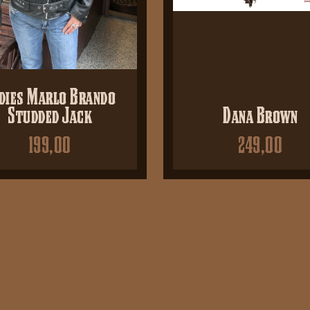
dies Marlo Brando
Studded Jack
Dana Brown
199,00
249,00