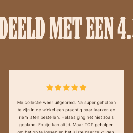
EELD MET EEN 4.
Me collectie weer uitgebreid. Na super geholpen
te zijn in de winkel een prachtig paar laarzen en
riem laten bestellen. Helaas ging het niet zoals
gepland. Foutje kan altijd. Maar TOP geholpen
om het op te lossen en het juiste paar te krijgen.