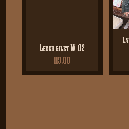
La
Leder gilet W-02
119,00