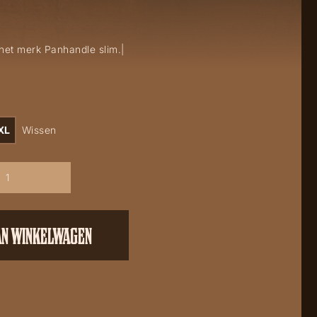
het merk Panhandle slim.|
XL
Wissen
AN WINKELWAGEN