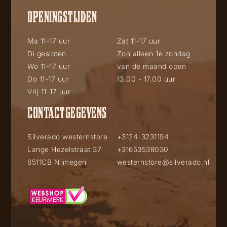
OPENINGSTIJDEN
Ma 11-17 uur
Zat 11-17 uur
Di gesloten
Zon alleen 1e zondag
Wo 11-17 uur
van de maand open
Do 11-17 uur
13.00 - 17.00 uur
Vrij 11-17 uur
CONTACTGEGEVENS
Silverado westernstore
+3124-3231194
Lange Hezelstraat 37
+31653538030
6511CB Nijmegen
westernstore@silverado.nl