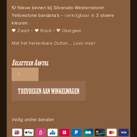
🦬
Nieuw binnen bij Silverado Westernstore!
Yellowstone bandana’s
– verkrijgbaar in
3 stoere
kleuren
:
🖤 Zwart – ❤️ Rood – 🧡 Okergeel
Met het herkenbare
Dutton...
Lees meer
Selecteer Aantal
Bandana
Yellowstone
17
red
TOEVOEGEN AAN WINKELWAGEN
aantal
Veilig online betalen