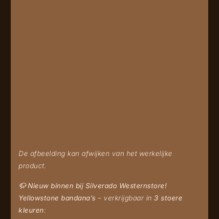
De afbeelding kan afwijken van het werkelijke
product.
🦬
Nieuw binnen bij Silverado Westernstore!
Yellowstone bandana’s
– verkrijgbaar in
3 stoere
kleuren
: