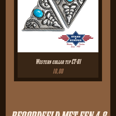
Western collar tip CT-01
10,00
BEOORDEELD MET EEN 4.8