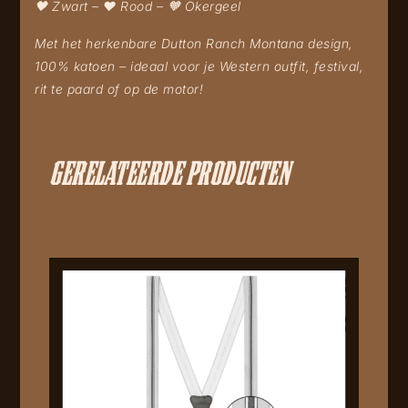
🖤 Zwart – ❤️ Rood – 🧡 Okergeel
Met het herkenbare
Dutton Ranch Montana
design,
100% katoen – ideaal voor je Western outfit, festival,
rit te paard of op de motor!
GERELATEERDE PRODUCTEN