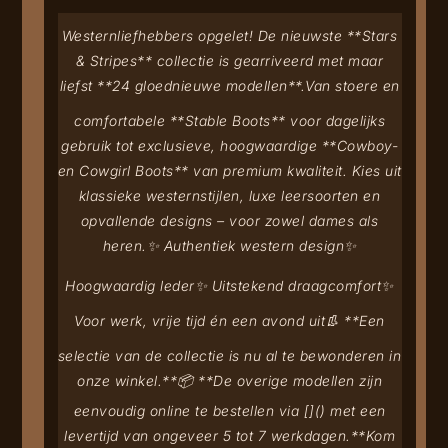
Westernliefhebbers opgelet! De nieuwste **Stars
& Stripes** collectie is gearriveerd met maar
liefst **24 gloednieuwe modellen**.
Van stoere en
comfortabele **Stable Boots** voor dagelijks
gebruik tot exclusieve, hoogwaardige **Cowboy-
en Cowgirl Boots** van premium kwaliteit. Kies uit
klassieke westernstijlen, luxe leersoorten en
opvallende designs – voor zowel dames als
heren.
✨ Authentiek western design
✨
Hoogwaardig leder
✨ Uitstekend draagcomfort
✨
Voor werk, vrije tijd én een avond uit
👢 **Een
selectie van de collectie is nu al te bewonderen in
onze winkel.**
📦 **De overige modellen zijn
eenvoudig online te bestellen via [
](
) met een
levertijd van ongeveer 5 tot 7 werkdagen.**
Kom