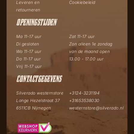
Leveren en
Cookiebeleid
retourneren
OPENINGSTIJDEN
Ma 11-17 uur
Zat 11-17 uur
Di gesloten
Zon alleen 1e zondag
Wo 11-17 uur
van de maand open
Do 11-17 uur
13.00 - 17.00 uur
Vrij 11-17 uur
CONTACTGEGEVENS
Silverado westernstore
+3124-3231194
Lange Hezelstraat 37
+31653538030
6511CB Nijmegen
westernstore@silverado.nl