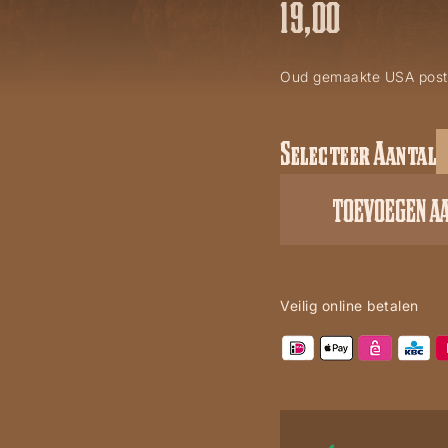
19,00
Oud gemaakte USA post
Selecteer Aantal
Tea
stain
TOEVOEGEN A
USA
flag
aantal
Veilig online betalen