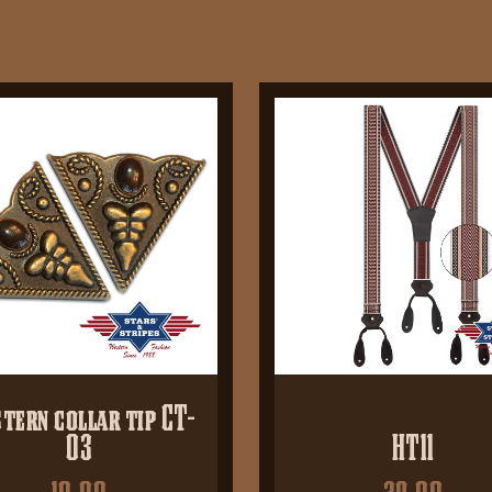
tern collar tip CT-
03
HT11