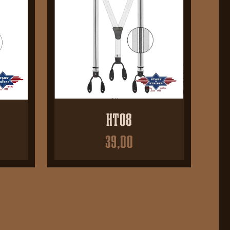
HT08
39,00