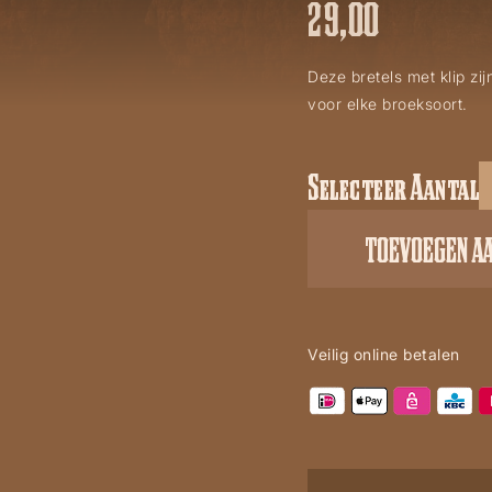
29,00
Deze bretels met klip zi
voor elke broeksoort.
Selecteer Aantal
Bretels
HT
TOEVOEGEN A
04
aantal
Veilig online betalen