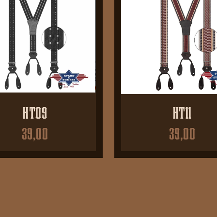
HT09
HT11
39,00
39,00