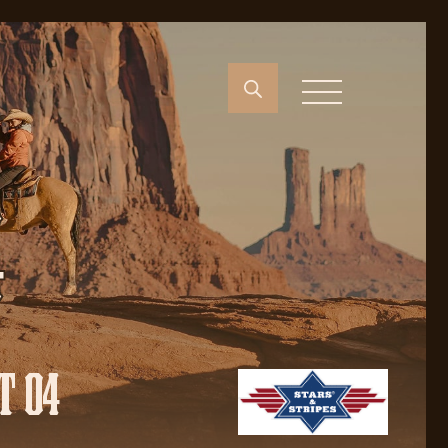
4
T 04