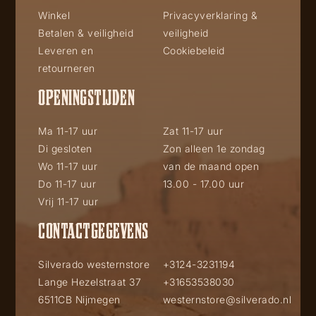
Winkel
Privacyverklaring &
Betalen & veiligheid
veiligheid
Leveren en
Cookiebeleid
retourneren
OPENINGSTIJDEN
Ma 11-17 uur
Zat 11-17 uur
Di gesloten
Zon alleen 1e zondag
Wo 11-17 uur
van de maand open
Do 11-17 uur
13.00 - 17.00 uur
Vrij 11-17 uur
CONTACTGEGEVENS
Silverado westernstore
+3124-3231194
Lange Hezelstraat 37
+31653538030
6511CB Nijmegen
westernstore@silverado.nl