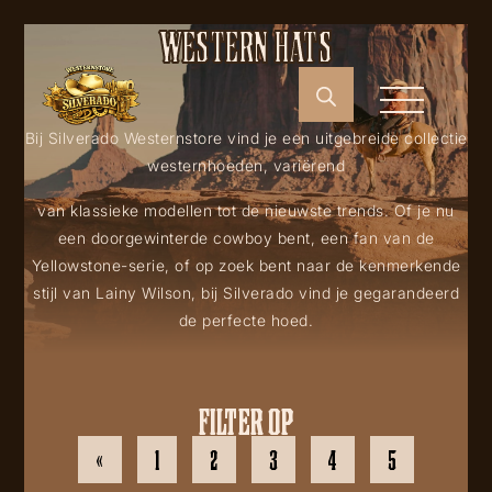
WESTERN HATS
Bij Silverado Westernstore vind je een uitgebreide collectie
westernhoeden, variërend
van klassieke modellen tot de nieuwste trends. Of je nu
een doorgewinterde cowboy bent, een fan van de
Yellowstone-serie, of op zoek bent naar de kenmerkende
stijl van Lainy Wilson, bij Silverado vind je gegarandeerd
de perfecte hoed.
FILTER OP
«
1
2
3
4
5