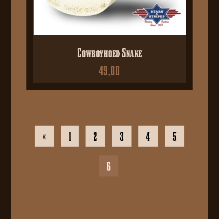
Cowboyhoed Snake
49,00
«
1
2
3
4
5
6