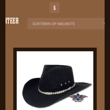
6
SORTEER
OP