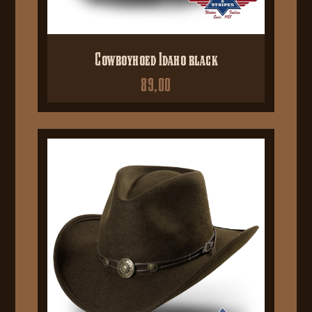
Cowboyhoed Idaho black
89,00