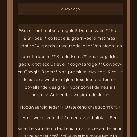
2 days ago
Westernliefhebbers opgelet! De nieuwste **Stars
& Stripes** collectie is gearriveerd met maar
liefst **24 gloednieuwe modellen**.
Van stoere en
comfortabele **Stable Boots** voor dagelijks
gebruik tot exclusieve, hoogwaardige **Cowboy-
en Cowgirl Boots** van premium kwaliteit. Kies uit
klassieke westernstijlen, luxe leersoorten en
opvallende designs – voor zowel dames als
heren.
✨ Authentiek western design
✨
Hoogwaardig leder
✨ Uitstekend draagcomfort
✨
Voor werk, vrije tijd én een avond uit
👢 **Een
selectie van de collectie is nu al te bewonderen in
onze winkel.**
📦 **De overige modellen zijn