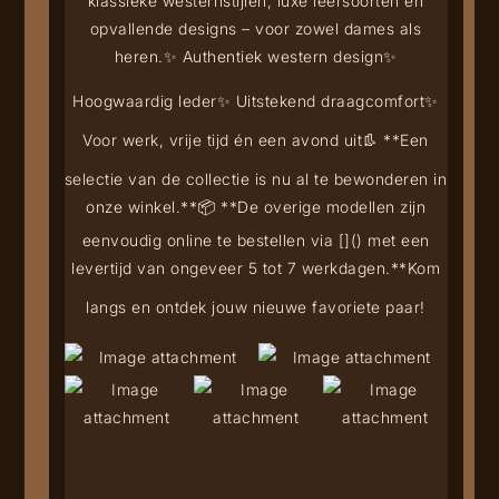
klassieke westernstijlen, luxe leersoorten en
opvallende designs – voor zowel dames als
heren.
✨ Authentiek western design
✨
Hoogwaardig leder
✨ Uitstekend draagcomfort
✨
Voor werk, vrije tijd én een avond uit
👢 **Een
selectie van de collectie is nu al te bewonderen in
onze winkel.**
📦 **De overige modellen zijn
eenvoudig online te bestellen via [
](
) met een
levertijd van ongeveer 5 tot 7 werkdagen.**
Kom
langs en ontdek jouw nieuwe favoriete paar!