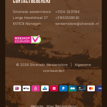
CONTACTGEGEVENS
Silverado westernstore
+3124-3231194
Lange Hezelstraat 37
+31653538030
6511CB Nijmegen
westernstore@silverado.nl
© 2026 Silverado Westernstore
|
Algemene
voorwaarden
Website:
Wiwi Websolutions