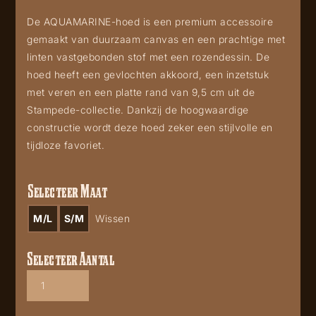
De AQUAMARINE-hoed is een premium accessoire
gemaakt van duurzaam canvas en een prachtige met
linten vastgebonden stof met een rozendessin. De
hoed heeft een gevlochten akkoord, een inzetstuk
met veren en een platte rand van 9,5 cm uit de
Stampede-collectie. Dankzij de hoogwaardige
constructie wordt deze hoed zeker een stijlvolle en
tijdloze favoriet.
Selecteer Maat
M/L
S/M
Wissen
Selecteer Aantal
Aquamarine
2212
aantal