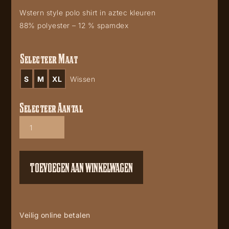
Wstern style polo shirt in aztec kleuren
88% polyester – 12 % spamdex
Selecteer Maat
S
M
XL
Wissen
Selecteer Aantal
Aztec
snap
polo
shirt
aantal
TOEVOEGEN AAN WINKELWAGEN
Veilig online betalen