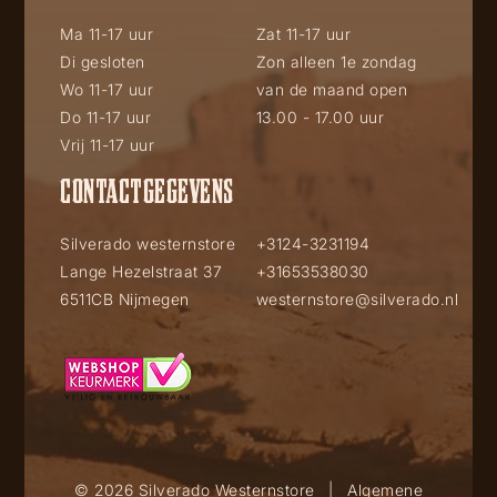
Ma 11-17 uur
Zat 11-17 uur
Di gesloten
Zon alleen 1e zondag
Wo 11-17 uur
van de maand open
Do 11-17 uur
13.00 - 17.00 uur
Vrij 11-17 uur
CONTACTGEGEVENS
Silverado westernstore
+3124-3231194
Lange Hezelstraat 37
+31653538030
6511CB Nijmegen
westernstore@silverado.nl
© 2026 Silverado Westernstore
|
Algemene