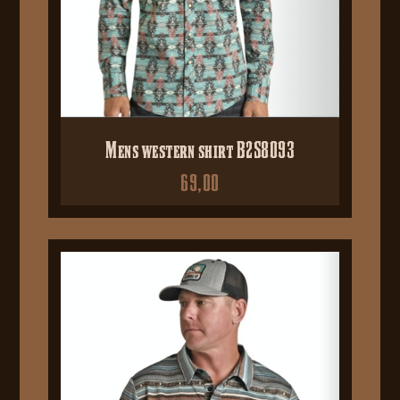
Mens western shirt B2S8093
69,00