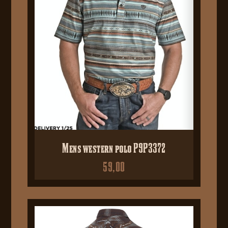
Mens western polo P9P3372
59,00