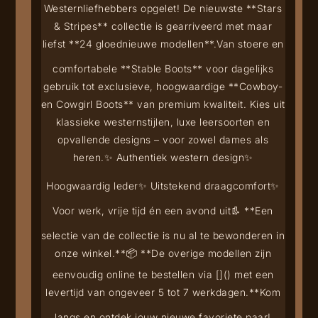
Westernliefhebbers opgelet! De nieuwste **Stars
& Stripes** collectie is gearriveerd met maar
liefst **24 gloednieuwe modellen**.
Van stoere en
comfortabele **Stable Boots** voor dagelijks
gebruik tot exclusieve, hoogwaardige **Cowboy-
en Cowgirl Boots** van premium kwaliteit. Kies uit
klassieke westernstijlen, luxe leersoorten en
opvallende designs – voor zowel dames als
heren.
✨ Authentiek western design
✨
Hoogwaardig leder
✨ Uitstekend draagcomfort
✨
Voor werk, vrije tijd én een avond uit
👢 **Een
selectie van de collectie is nu al te bewonderen in
onze winkel.**
📦 **De overige modellen zijn
eenvoudig online te bestellen via [
](
) met een
levertijd van ongeveer 5 tot 7 werkdagen.**
Kom
langs en ontdek jouw nieuwe favoriete paar!