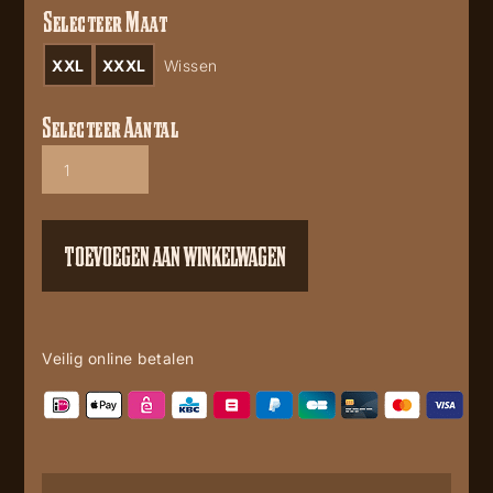
Selecteer Maat
XXL
XXXL
Wissen
Selecteer Aantal
Brandon
aantal
TOEVOEGEN AAN WINKELWAGEN
Veilig online betalen