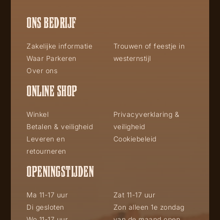
ONS BEDRIJF
Zakelijke informatie
Trouwen of feestje in
Waar Parkeren
westernstijl
Over ons
ONLINE SHOP
Winkel
Privacyverklaring &
Betalen & veiligheid
veiligheid
Leveren en
Cookiebeleid
retourneren
OPENINGSTIJDEN
Ma 11-17 uur
Zat 11-17 uur
Di gesloten
Zon alleen 1e zondag
Wo 11-17 uur
van de maand open