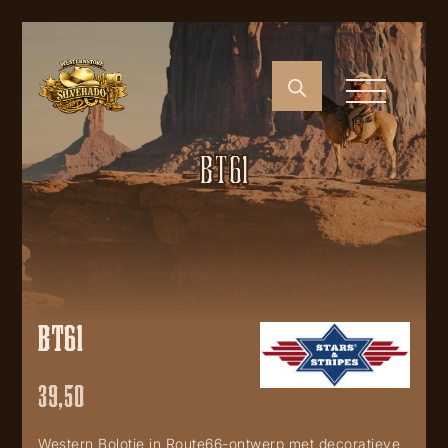
BT61
BT61
39,50
Western Bolotie in Route66-ontwerp met decoratieve