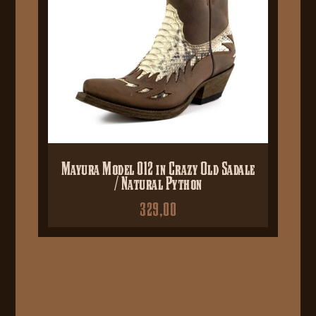
Mayura Model 012 in Crazy Old Sadale
/ Natural Python
329,00