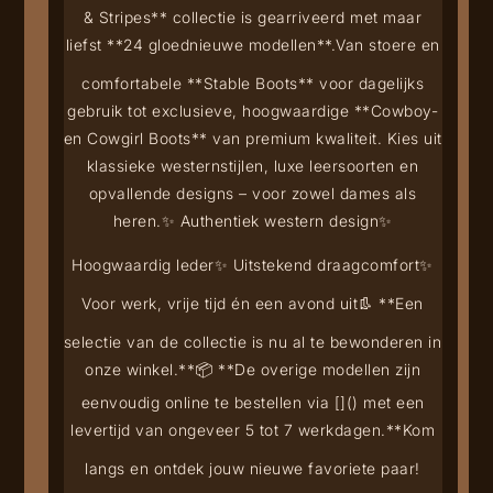
& Stripes** collectie is gearriveerd met maar
liefst **24 gloednieuwe modellen**.
Van stoere en
comfortabele **Stable Boots** voor dagelijks
gebruik tot exclusieve, hoogwaardige **Cowboy-
en Cowgirl Boots** van premium kwaliteit. Kies uit
klassieke westernstijlen, luxe leersoorten en
opvallende designs – voor zowel dames als
heren.
✨ Authentiek western design
✨
Hoogwaardig leder
✨ Uitstekend draagcomfort
✨
Voor werk, vrije tijd én een avond uit
👢 **Een
selectie van de collectie is nu al te bewonderen in
onze winkel.**
📦 **De overige modellen zijn
eenvoudig online te bestellen via [
](
) met een
levertijd van ongeveer 5 tot 7 werkdagen.**
Kom
langs en ontdek jouw nieuwe favoriete paar!