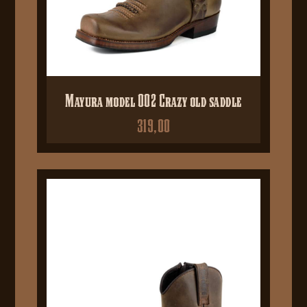
Mayura model 002 Crazy old saddle
319,00