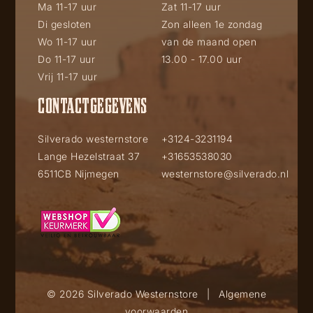
Ma 11-17 uur
Zat 11-17 uur
Di gesloten
Zon alleen 1e zondag
Wo 11-17 uur
van de maand open
Do 11-17 uur
13.00 - 17.00 uur
Vrij 11-17 uur
CONTACTGEGEVENS
Silverado westernstore
+3124-3231194
Lange Hezelstraat 37
+31653538030
6511CB Nijmegen
westernstore@silverado.nl
© 2026 Silverado Westernstore
|
Algemene
voorwaarden