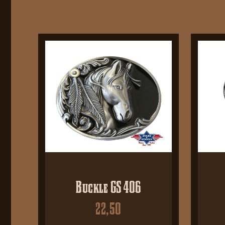
Buckle GS 406
22,50