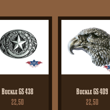
Buckle GS 438
Buckle GS 409
22,50
22,50