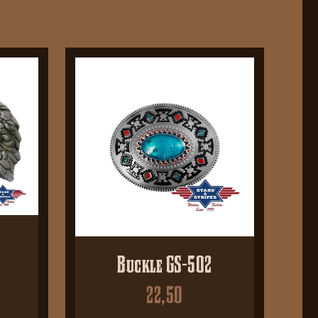
Buckle GS-502
22,50