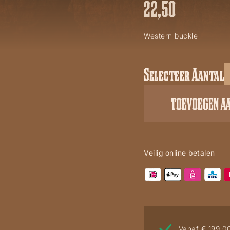
22,50
Western buckle
Selecteer Aantal
Buckle
GS
TOEVOEGEN A
415
aantal
Veilig online betalen
Vanaf € 199,0