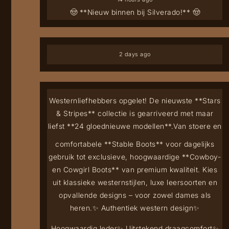
🤠 **Nieuw binnen bij Silverado!** 🤠
2 days ago
Westernliefhebbers opgelet! De nieuwste **Stars
& Stripes** collectie is gearriveerd met maar
liefst **24 gloednieuwe modellen**.
Van stoere en
comfortabele **Stable Boots** voor dagelijks
gebruik tot exclusieve, hoogwaardige **Cowboy-
en Cowgirl Boots** van premium kwaliteit. Kies
uit klassieke westernstijlen, luxe leersoorten en
opvallende designs – voor zowel dames als
heren.
✨ Authentiek western design
✨
Hoogwaardig leder
✨ Uitstekend draagcomfort
✨