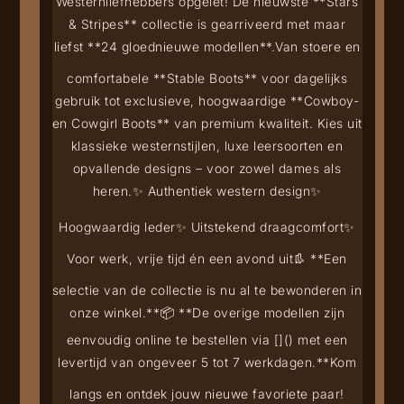
Westernliefhebbers opgelet! De nieuwste **Stars
& Stripes** collectie is gearriveerd met maar
liefst **24 gloednieuwe modellen**.
Van stoere en
comfortabele **Stable Boots** voor dagelijks
gebruik tot exclusieve, hoogwaardige **Cowboy-
en Cowgirl Boots** van premium kwaliteit. Kies uit
klassieke westernstijlen, luxe leersoorten en
opvallende designs – voor zowel dames als
heren.
✨ Authentiek western design
✨
Hoogwaardig leder
✨ Uitstekend draagcomfort
✨
Voor werk, vrije tijd én een avond uit
👢 **Een
selectie van de collectie is nu al te bewonderen in
onze winkel.**
📦 **De overige modellen zijn
eenvoudig online te bestellen via [
](
) met een
levertijd van ongeveer 5 tot 7 werkdagen.**
Kom
langs en ontdek jouw nieuwe favoriete paar!