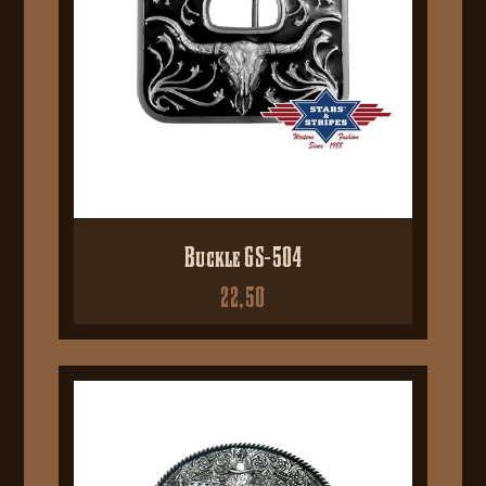
Buckle GS-504
22,50