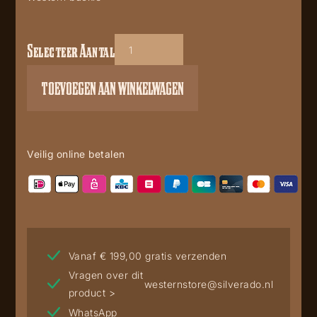
Selecteer Aantal
Buckle
GS
TOEVOEGEN AAN WINKELWAGEN
427
aantal
Veilig online betalen
Vanaf € 199,00 gratis verzenden
Vragen over dit
westernstore@silverado.nl
product >
WhatsApp