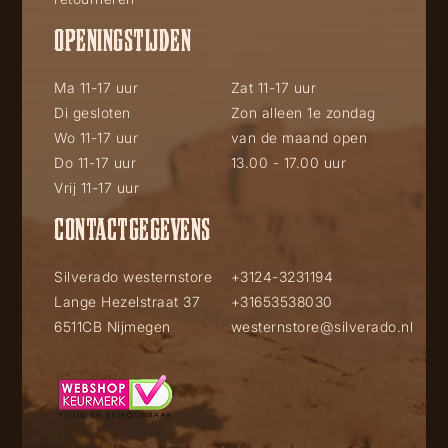
OPENINGSTIJDEN
Ma 11-17 uur
Zat 11-17 uur
Di gesloten
Zon alleen 1e zondag
Wo 11-17 uur
van de maand open
Do 11-17 uur
13.00 - 17.00 uur
Vrij 11-17 uur
CONTACTGEGEVENS
Silverado westernstore
+3124-3231194
Lange Hezelstraat 37
+31653538030
6511CB Nijmegen
westernstore@silverado.nl