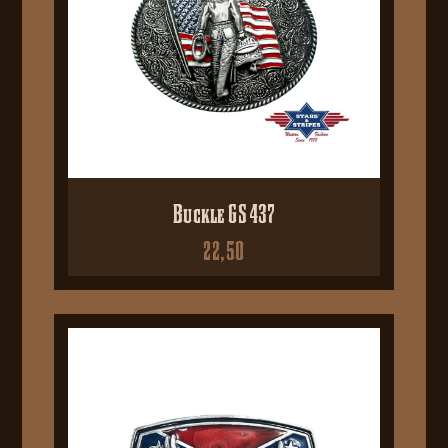
Buckle GS 437
22,50