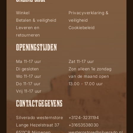
Winkel
Privacyverklaring &
Betalen & veiligheid
veiligheid
Leveren en
Cookiebeleid
retourneren
OPENINGSTIJDEN
Ma 11-17 uur
Zat 11-17 uur
Di gesloten
Zon alleen 1e zondag
Wo 11-17 uur
van de maand open
Do 11-17 uur
13.00 - 17.00 uur
Vrij 11-17 uur
CONTACTGEGEVENS
Silverado westernstore
+3124-3231194
Lange Hezelstraat 37
+31653538030
6511CB Nijmegen
westernstore@silverado.nl