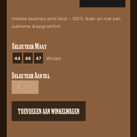
Imitatie kaaiman print boot – 100% leder en met een
sublieme draagcomfort
Selecteer Maat
44
46
47
Wissen
Selecteer Aantal
Caiman
boots
brown
aantal
TOEVOEGEN AAN WINKELWAGEN