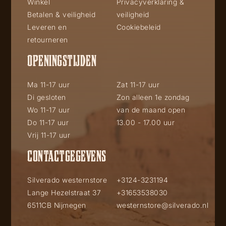
Winkel
Privacyverklaring &
Betalen & veiligheid
veiligheid
Leveren en
Cookiebeleid
retourneren
OPENINGSTIJDEN
Ma 11-17 uur
Zat 11-17 uur
Di gesloten
Zon alleen 1e zondag
Wo 11-17 uur
van de maand open
Do 11-17 uur
13.00 - 17.00 uur
Vrij 11-17 uur
CONTACTGEGEVENS
Silverado westernstore
+3124-3231194
Lange Hezelstraat 37
+31653538030
6511CB Nijmegen
westernstore@silverado.nl