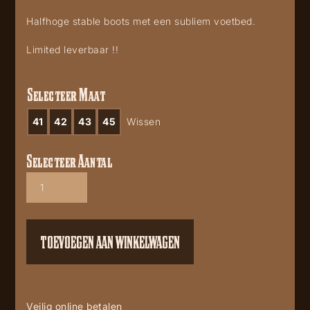
Halfhoge stable boots met een subliem voetbed.
Limited leverbaar !!
Selecteer Maat
41
42
43
45
Wissen
Selecteer Aantal
Caporol
western
boots
aantal
TOEVOEGEN AAN WINKELWAGEN
Veilig online betalen