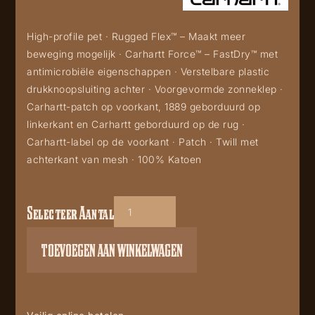
High-profile pet · Rugged Flex™ – Maakt meer
beweging mogelijk · Carhartt Force™ – FastDry™ met
antimicrobiële eigenschappen · Verstelbare plastic
drukknoopsluiting achter · Voorgevormde zonneklep ·
Carhartt-patch op voorkant, 1889 geborduurd op
linkerkant en Carhartt geborduurd op de rug ·
Carhartt-label op de voorkant · Patch · Twill met
achterkant van mesh · 100% Katoen
Selecteer Aantal
Carhartt
Blue
TOEVOEGEN AAN WINKELWAGEN
cap
aantal