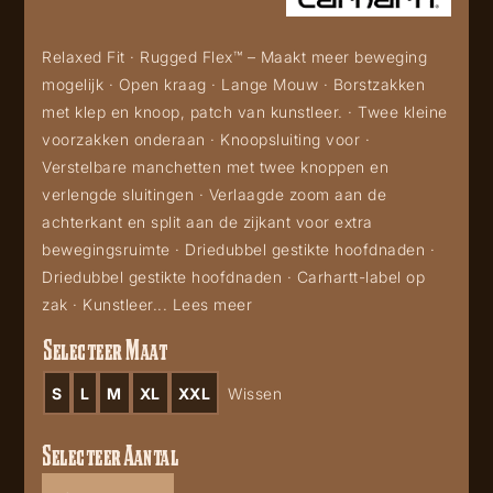
Relaxed Fit · Rugged Flex™ – Maakt meer beweging
mogelijk · Open kraag · Lange Mouw · Borstzakken
met klep en knoop, patch van kunstleer. · Twee kleine
voorzakken onderaan · Knoopsluiting voor ·
Verstelbare manchetten met twee knoppen en
verlengde sluitingen · Verlaagde zoom aan de
achterkant en split aan de zijkant voor extra
bewegingsruimte · Driedubbel gestikte hoofdnaden ·
Driedubbel gestikte hoofdnaden · Carhartt-label op
zak · Kunstleer...
Lees meer
Selecteer Maat
S
L
M
XL
XXL
Wissen
Selecteer Aantal
Carhartt
Newcastle