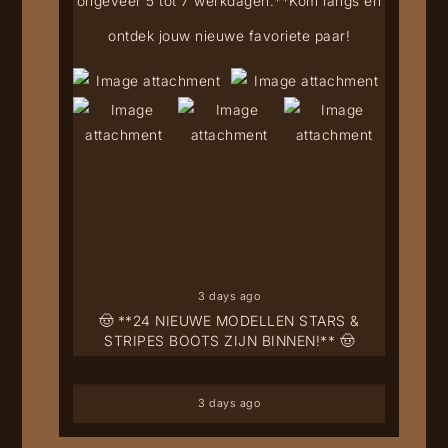
ongeveer 5 tot 7 werkdagen.**
Kom langs en
ontdek jouw nieuwe favoriete paar!
3 days ago
🤠 **24 NIEUWE MODELLEN STARS &
STRIPES BOOTS ZIJN BINNEN!** 🤠
3 days ago