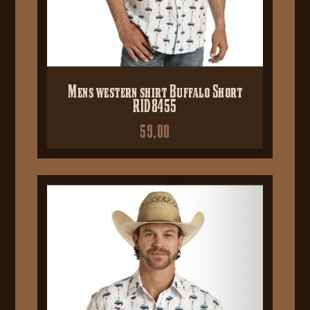
Mens western shirt Buffalo Short
RID8455
59,00