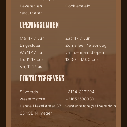
Leveren en
Cookiebeleid
retourneren
OPENINGSTIJDEN
Ma 11-17 uur
Zat 11-17 uur
Di gesloten
Zon alleen 1e zondag
Wo 11-17 uur
van de maand open
Do 11-17 uur
13.00 - 17.00 uur
Vrij 11-17 uur
CONTACTGEGEVENS
Silverado
+3124-3231194
westernstore
+31653538030
Lange Hezelstraat 37
westernstore@silverado.nl
6511CB Nijmegen