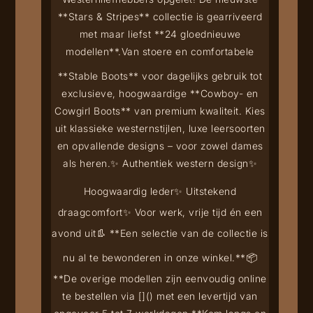
**Stars & Stripes** collectie is gearriveerd
met maar liefst **24 gloednieuwe
modellen**.
Van stoere en comfortabele
**Stable Boots** voor dagelijks gebruik tot
exclusieve, hoogwaardige **Cowboy- en
Cowgirl Boots** van premium kwaliteit. Kies
uit klassieke westernstijlen, luxe leersoorten
en opvallende designs – voor zowel dames
als heren.
✨ Authentiek western design
✨
Hoogwaardig leder
✨ Uitstekend
draagcomfort
✨ Voor werk, vrije tijd én een
avond uit
👢 **Een selectie van de collectie is
nu al te bewonderen in onze winkel.**
📦
**De overige modellen zijn eenvoudig online
te bestellen via [
](
) met een levertijd van