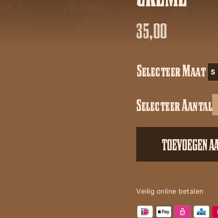
35,00
Selecteer Maat
S
Selecteer Aantal
Carhartt
stripe
t
TOEVOEGEN A
shirt
creme
aantal
Veilig online betalen