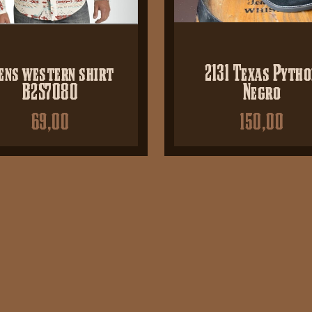
ens western shirt
2131 Texas Pyth
B2S7080
Negro
69,00
150,00