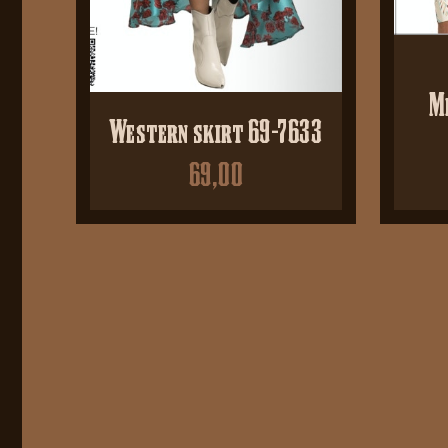
M
Western skirt 69-7633
69,00