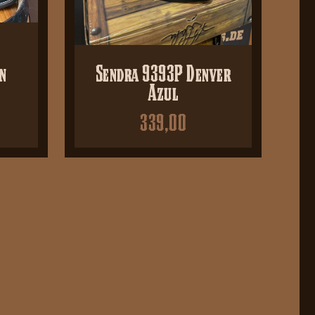
on
Sendra 9393P Denver
Azul
339,00