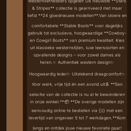
Westernliefhebbers opgelet! De nieuwste **Stars
& Stripes** collectie is gearriveerd met maar
liefst **24 gloednieuwe modellen**.
Van stoere en
comfortabele **Stable Boots** voor dagelijks
gebruik tot exclusieve, hoogwaardige **Cowboy-
en Cowgirl Boots** van premium kwaliteit. Kies
uit klassieke westernstijlen, luxe leersoorten en
opvallende designs – voor zowel dames als
heren.
✨ Authentiek western design
✨
Hoogwaardig leder
✨ Uitstekend draagcomfort
✨
Voor werk, vrije tijd én een avond uit
👢 **Een
selectie van de collectie is nu al te bewonderen
in onze winkel.**
📦 **De overige modellen zijn
eenvoudig online te bestellen via [
](
) met een
levertijd van ongeveer 5 tot 7 werkdagen.**
Kom
langs en ontdek jouw nieuwe favoriete paar!