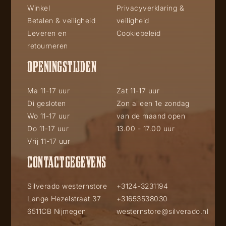
Winkel
Privacyverklaring &
Betalen & veiligheid
veiligheid
Leveren en
Cookiebeleid
retourneren
OPENINGSTIJDEN
Ma 11-17 uur
Zat 11-17 uur
Di gesloten
Zon alleen 1e zondag
Wo 11-17 uur
van de maand open
Do 11-17 uur
13.00 - 17.00 uur
Vrij 11-17 uur
CONTACTGEGEVENS
Silverado westernstore
+3124-3231194
Lange Hezelstraat 37
+31653538030
6511CB Nijmegen
westernstore@silverado.nl