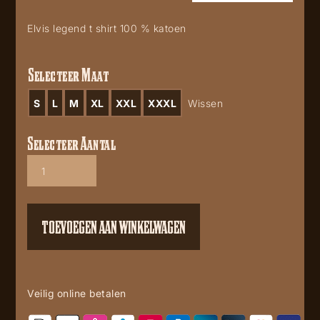
Elvis legend t shirt 100 % katoen
Selecteer Maat
S
L
M
XL
XXL
XXXL
Wissen
Selecteer Aantal
Classic
Elvis
legend
shirt
red
TOEVOEGEN AAN WINKELWAGEN
aantal
Veilig online betalen