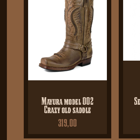
Mayura model 002
S
Crazy old saddle
319,00