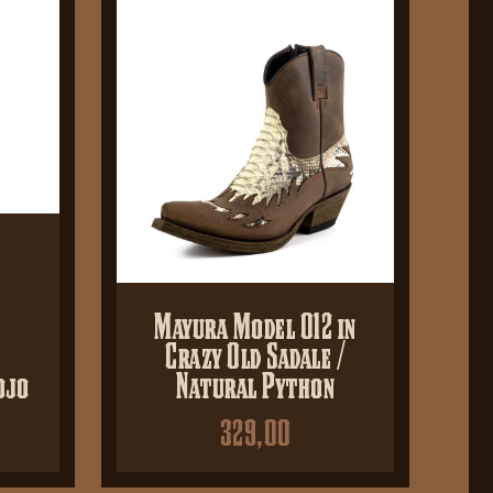
Mayura Model 012 in
Crazy Old Sadale /
ojo
Natural Python
329,00