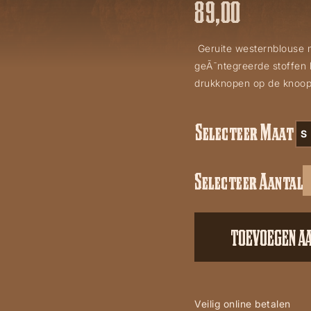
89,00
Geruite westernblouse 
geÃ¯ntegreerde stoffen b
drukknopen op de knoops
Selecteer Maat
S
Selecteer Aantal
Cora
aantal
TOEVOEGEN A
Veilig online betalen