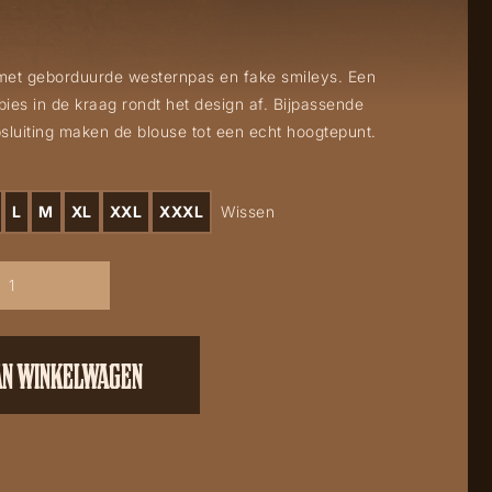
met geborduurde westernpas en fake smileys. Een
ies in de kraag rondt het design af. Bijpassende
luiting maken de blouse tot een echt hoogtepunt.
L
M
XL
XXL
XXXL
Wissen
AN WINKELWAGEN