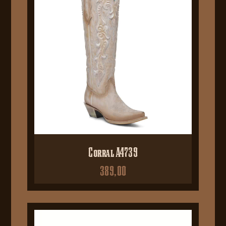
Corral A4739
389,00