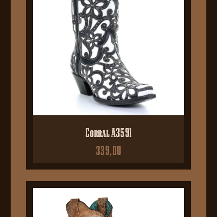
Corral A3591
339,00