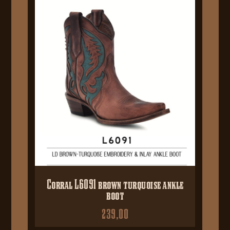
Corral L6091 brown turquoise ankle
boot
239,00