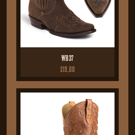
WB37
219,00