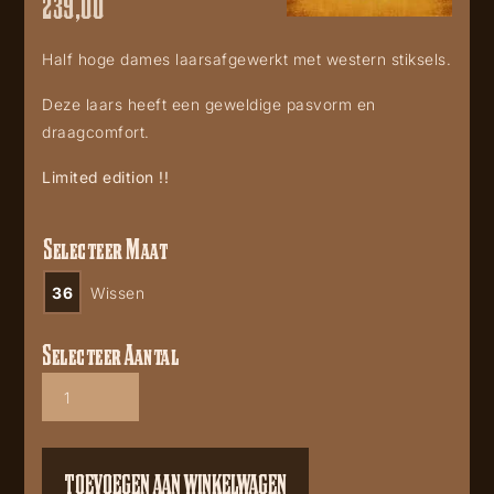
239,00
Half hoge dames laarsafgewerkt met western stiksels.
Deze laars heeft een geweldige pasvorm en
draagcomfort.
Limited edition !!
Selecteer Maat
36
Wissen
Selecteer Aantal
Corral
L6089
Blue
embroidery
ankle
TOEVOEGEN AAN WINKELWAGEN
boot